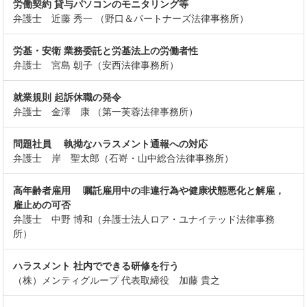
労働契約 貸与パソコンのモニタリング等
弁護士 近藤 秀一 （野口＆パートナーズ法律事務所）
労基・安衛 業務委託と労基法上の労働者性
弁護士 宮島 朝子（安西法律事務所）
就業規則 起訴休職の発令
弁護士 金澤 康 （第一芙蓉法律事務所）
問題社員 執拗なハラスメント通報への対応
弁護士 岸 聖太郎（石嵜・山中総合法律事務所）
高年齢者雇用 嘱託雇用中の非違行為や健康状態悪化と解雇，
雇止めの可否
弁護士 中野 博和（弁護士法人ロア・ユナイテッド法律事務
所）
ハラスメント 社内でできる研修を行う
（株）メンティグループ 代表取締役 加藤 貴之