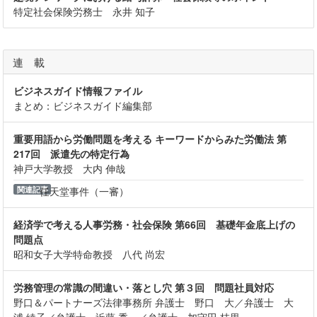
特定社会保険労務士 永井 知子
連 載
ビジネスガイド情報ファイル
まとめ：ビジネスガイド編集部
重要用語から労働問題を考える キーワードからみた労働法 第
217回 派遣先の特定行為
神戸大学教授 大内 伸哉
関連記事
任天堂事件（一審）
経済学で考える人事労務・社会保険 第66回 基礎年金底上げの
問題点
昭和女子大学特命教授 八代 尚宏
労務管理の常識の間違い・落とし穴 第３回 問題社員対応
野口＆パートナーズ法律事務所 弁護士 野口 大／弁護士 大
浦 綾子／弁護士 近藤 秀一／弁護士 加守田 枝里