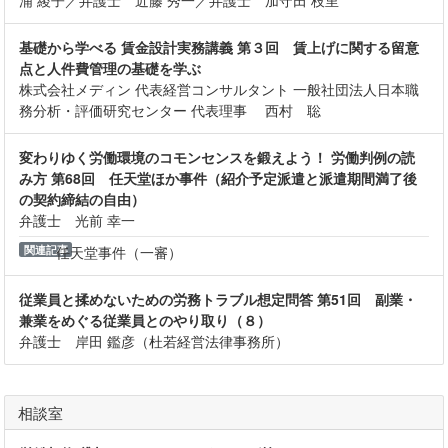
基礎から学べる 賃金設計実務講義 第３回 賃上げに関する留意
点と人件費管理の基礎を学ぶ
株式会社メディン 代表経営コンサルタント 一般社団法人日本職
務分析・評価研究センター 代表理事 西村 聡
変わりゆく労働環境のコモンセンスを鍛えよう！ 労働判例の読
み方 第68回 任天堂ほか事件（紹介予定派遣と派遣期間満了後
の契約締結の自由）
弁護士 光前 幸一
関連記事
任天堂事件（一審）
従業員と揉めないための労務トラブル想定問答 第51回 副業・
兼業をめぐる従業員とのやり取り（８）
弁護士 岸田 鑑彦（杜若経営法律事務所）
相談室