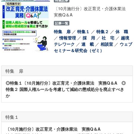
特集記事
〔10月施行分〕改正育児・介護休業法
実務Q＆A
記事一覧
特集 扉
／
特集１
／
特集２
／
休 職
／
情報管理
／
採 用
／
社 宅
／
越境
テレワーク
／
連 載
／
相談室
／
ウェブ
セミナー＆研究会（ゼミ）
特集 扉
◎特集１〔10月施行分〕改正育児・介護休業法 実務Q＆A ◎
特集２ 国際人権ルールを考慮して減給の懲戒処分を廃止すべき
か
特集１
〔10月施行分〕改正育児・介護休業法 実務Q＆A