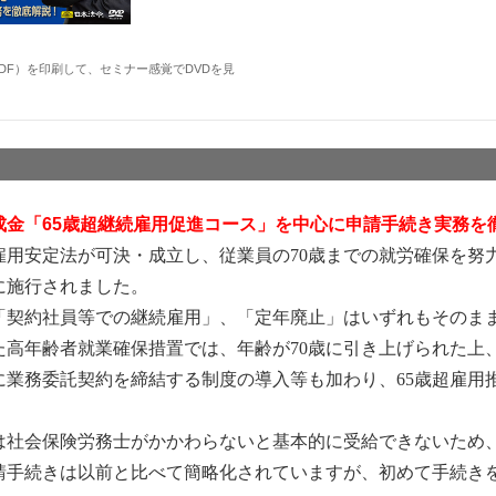
DF）を印刷して、セミナー感覚でDVDを見
成金「65歳超継続雇用促進コース」を中心に申請手続き実務を
者雇用安定法が可決・成立し、従業員の70歳までの就労確保を努
日に施行されました。
「契約社員等での継続雇用」、「定年廃止」はいずれもそのま
た高年齢者就業確保措置では、年齢が70歳に引き上げられた上
に業務委託契約を締結する制度の導入等も加わり、65歳超雇用
金は社会保険労務士がかかわらないと基本的に受給できないため
請手続きは以前と比べて簡略化されていますが、初めて手続き