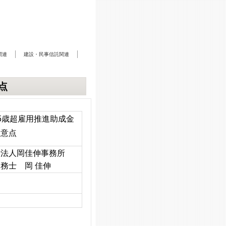
関連
建設・民事信託関連
点
5歳超雇用推進助成金
留意点
士法人岡佳伸事務所
務士 岡 佳伸