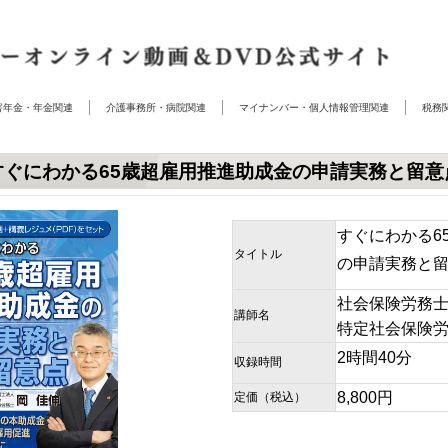
害年金・年金関連
介護事務所・病院関連
マイナンバー・個人情報管理関連
税務
すぐにわかる65歳超雇用推進助成金の申請実務と留意
すぐにわかる6
タイトル
の申請実務と
社会保険労務
講師名
特定社会保険労
2時間40分
収録時間
8,800円
定価（税込）