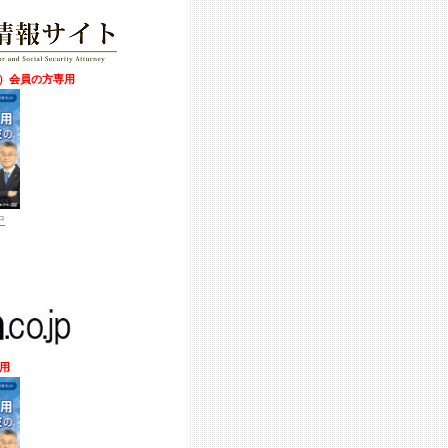
S）会員
の方専用
中
用