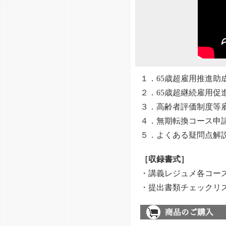
１．65歳超雇用推進助
２．65歳超継続雇用促
３．高齢者評価制度等
４．無期転換コース申
５．よくある疑問点解
［収録書式］
・講義レジュメ各コース
・提出書類チェックリス