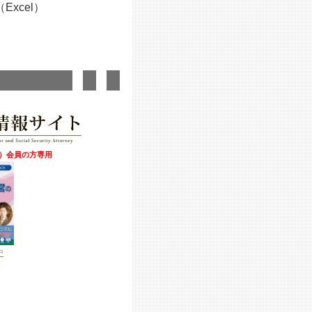
xcel）
S）会員
の方専用
中