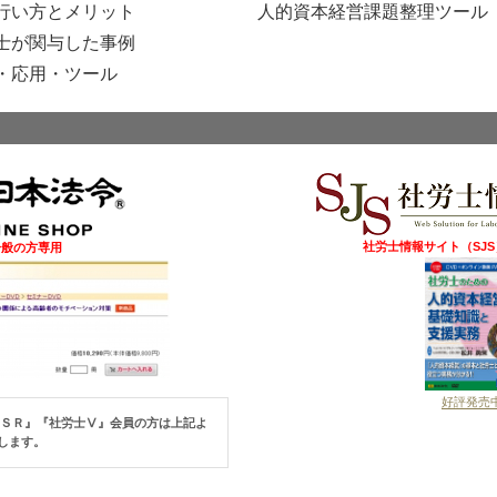
行い方とメリット
人的資本経営課題整理ツール（E
士が関与した事例
・応用・ツール
社労士情報サイト（SJ
一般の方専用
好評発売
『ＳＲ』『社労士Ⅴ』
会員の方は上記よ
します。