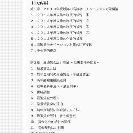
【主な内容】
第１章 ２０１３年度以降の高齢者モチベーション対策概論
１．２０１３年度以降の制度的状況 ①
２．２０１３年度以降の制度的状況 ②
３．２０１３年度以降の制度的状況 ③
４．２０１３年度以降の制度的状況 ④
５．２０１３年度以降の企業的状況
６．高齢者モチベーション対策の阻害要因
７．中長期的視点
第２章 最適賃金設計理論 ～阻害要件を知る～
１．最適賃金とは
２．無年金期間の最適賃金（準最適賃金）
３．高年齢雇用継続給付
４．在職老齢年金（60歳台前半）
５．併給調整
６．最適賃金の理由
７．準最適賃金の理由
８．無年金期間の年金補てん方法
９．最適賃金設計に伴う留意点
10. 賃金と公的給付の関係
11. 労働契約法の影響