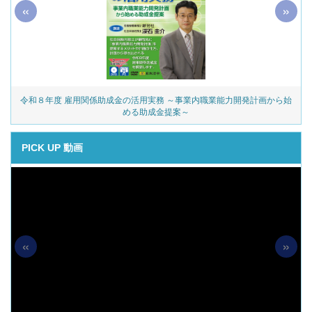
«
»
令和８年度 雇用関係助成金の活用実務 ～事業内職業能力開発計画から始
める助成金提案～
PICK UP 動画
«
»