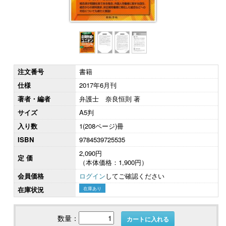
注文番号
書籍
仕様
2017年6月刊
著者・編者
弁護士 奈良恒則 著
サイズ
A5判
入り数
1(208ページ)冊
ISBN
9784539725535
2,090円
定 価
（本体価格：1,900円）
会員価格
ログイン
してご確認ください
在庫状況
在庫あり
数量：
カートに入れる