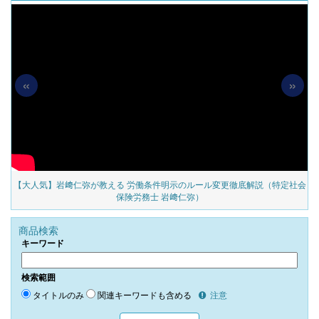
«
»
の
【大人気】岩﨑仁弥が教える 労働条件明示のルール変更徹底解説（特定社会
保険労務士 岩﨑仁弥）
商品検索
キーワード
検索範囲
タイトルのみ
関連キーワードも含める
注意