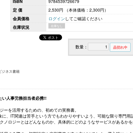
ISBN
9784539726679
定 価
2,530円
（本体価格：2,300円）
会員価格
ログイン
してご確認ください
在庫なし
在庫状況
こども性暴力防止法（日本版DBS）対応実務
社会保険労務士のための 労
書式集
ンプライアンス・チ
数量：
品切れ中
ビジネス書籍
い人事労務担当者必携!!
【大注目】令和６年度 介護事業所の処遇改善加
ロジーを活用するための、初めての実務書。
【採用ゼミ】士業のための顧問
算・補助金の実務（介護人材コンサルタント
象に、IT関連は苦手という方でもわかりやすいよう、可能な限り専門用
える採用支援コンサル講座
栗原知女）
テクノロジーとはどんなものか、具体的にどのようなサービスがあるかを