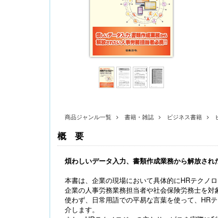
〔改訂版〕Excelでできる 産前産後休業・育
児休業《簡単》管理
商品ジャンル一覧
書籍・雑誌
ビジネス書籍
概要
煩わしいデータ入力、書類作成業務から解放された
無料配信】技能実習廃止・新制度移行、特定技
本書は、企業の現場において具体的にHRテクノ
能２号の対象拡大･･･ 改正対応＆社労士のコンサ
企業の人事労務業務担当者や社会保険労務士を対
ル 外国人雇用実務研究会【橋本ゼミ】第3ク
使わず、日常用語での平易な言葉を使って、HR
ール の見どころ
介します。