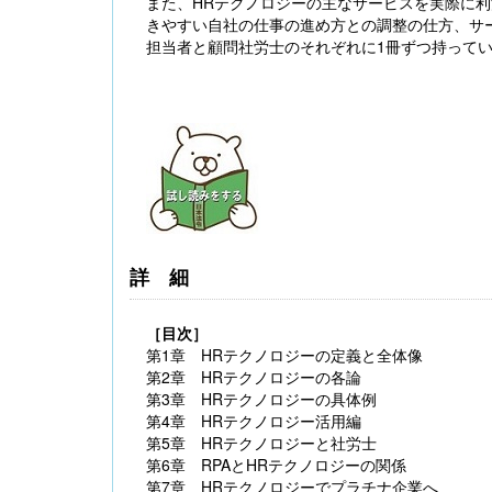
また、HRテクノロジーの主なサービスを実際に
きやすい自社の仕事の進め方との調整の仕方、サ
担当者と顧問社労士のそれぞれに1冊ずつ持ってい
【大注目】令和６年度 介護事業所の処遇改善加
算・補助金の実務（介護人材コンサルタント
栗原知女）
詳細
［目次］
第1章 HRテクノロジーの定義と全体像
第2章 HRテクノロジーの各論
第3章 HRテクノロジーの具体例
第4章 HRテクノロジー活用編
第5章 HRテクノロジーと社労士
第6章 RPAとHRテクノロジーの関係
第7章 HRテクノロジーでプラチナ企業へ