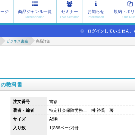
ページ
商品ジャンル一覧
セミナー
お知らせ
規約・ポリ
ログインしていません。
ビジネス書籍
商品詳細
用の教科書
注文番号
書籍
著者・編者
特定社会保険労務士 榊 裕葵 著
サイズ
A5判
入り数
1(256ページ)冊