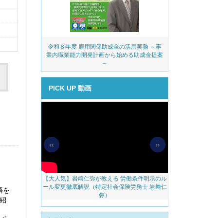
務・安全衛生コ
令和８年度 雇用関係助成金の活用実務 ～事
派遣業
ェック
業内職業能力開発計画から始める助成金提案
～
PICK UP 動画
«
»
【大人気】岩﨑仁弥が教える 労働条件明示のル
【無料配信】人
料アップをかな
ール変更徹底解説（特定社会保険労務士 岩﨑仁
べき 越境リモー
語を
のご案内
弥）
ェブ
紹