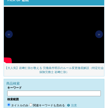
PICK UP 動画
«
»
の
【大人気】岩﨑仁弥が教える 労働条件明示のルール変更徹底解説（特定社会
保険労務士 岩﨑仁弥）
商品検索
キーワード
検索範囲
タイトルのみ
関連キーワードも含める
注意