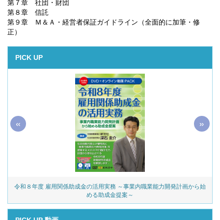
第７章 社団・財団
第８章 信託
第９章 Ｍ＆Ａ・経営者保証ガイドライン（全面的に加筆・修
正）
PICK UP
«
»
令和８年度 雇用関係助成金の活用実務 ～事業内職業能力開発計画から始
める助成金提案～