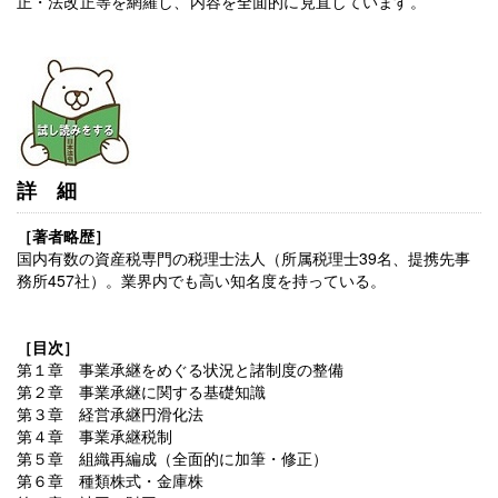
正・法改正等を網羅し、内容を全面的に見直しています。
詳細
［著者略歴］
国内有数の資産税専門の税理士法人（所属税理士39名、提携先事
務所457社）。業界内でも高い知名度を持っている。
［目次］
第１章 事業承継をめぐる状況と諸制度の整備
第２章 事業承継に関する基礎知識
第３章 経営承継円滑化法
第４章 事業承継税制
第５章 組織再編成（全面的に加筆・修正）
第６章 種類株式・金庫株