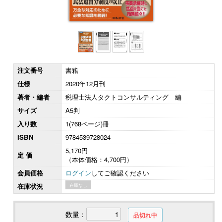
注文番号
書籍
仕様
2020年12月刊
著者・編者
税理士法人タクトコンサルティング 編
サイズ
A5判
入り数
1(768ページ)冊
ISBN
9784539728024
5,170円
定 価
（本体価格：4,700円）
会員価格
ログイン
してご確認ください
在庫状況
在庫なし
数量：
品切れ中