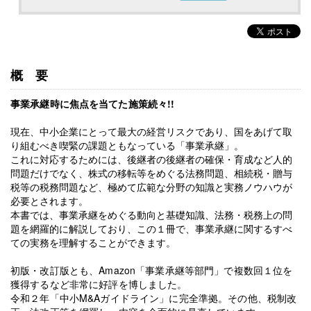
概要
事業承継時に焦点を当てた施策続々!!
現在、中小企業にとって最大の経営リスクであり、国をあげて取
り組むべき喫緊の課題ともなっている「事業承継」。
これに対応するためには、後継者の後継者の確保・育成など人的
問題だけでなく、株式の移転等をめぐる法務問題、相続税・贈与
税等の税務問題など、極めて広範な分野の知識と実務ノウハウが
必要とされます。
本書では、事業承継をめぐる動向と基礎知識、法務・税務上の問
題を網羅的に解説しており、この１冊で、事業承継に関するすべ
ての実務を理解することができます。
初版・改訂版とも、Amazon「事業承継等部門」で複数回１位を
獲得するなど非常に好評を博しました。
令和２年「中小M&Aガイドライン」に完全準拠。その他、税制改