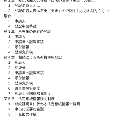
第２章 登記名義人の住所・氏名の変更（更正）の登記
１ 登記名義人とは
２ 登記名義人表示変更（更正）の登記をしなければならない
場合
３ 申請人
４ 登記申請手続
第３章 所有権の保存の登記
１ 申請人
２ 申請書の記載事項
３ 添付情報
４ 登録免許税
第４章 相続による所有権移転登記
１ 相続人
２ 相続分
３ 申請書の記載事項
４ 添付情報
５ 登録免許税
６ 遺言書保管制度
７ 相続土地国庫帰属制度
第５章 法定相続情報証明制度
１ 相続証明書に代わる法定相続情報一覧図
２ 申出に必要な書類
３ 一覧図の作成