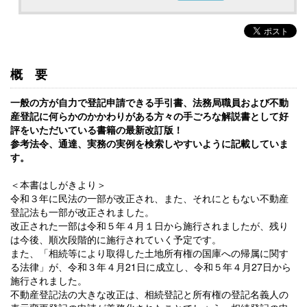
概要
一般の方が自力で登記申請できる手引書、法務局職員および不動
産登記に何らかのかかわりがある方々の手ごろな解説書として好
評をいただいている書籍の最新改訂版！
参考法令、通達、実務の実例を検索しやすいように記載していま
す。
＜本書はしがきより＞
令和３年に民法の一部が改正され、また、それにともない不動産
登記法も一部が改正されました。
改正された一部は令和５年４月１日から施行されましたが、残り
は今後、順次段階的に施行されていく予定です。
また、「相続等により取得した土地所有権の国庫への帰属に関す
る法律」が、令和３年４月21日に成立し、令和５年４月27日から
施行されました。
不動産登記法の大きな改正は、相続登記と所有権の登記名義人の