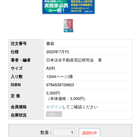
注文番号
書籍
仕様
2023年7月刊
著者・編者
日本法令不動産登記研究会 著
サイズ
A5判
入り数
1(544ページ)冊
ISBN
9784539729823
3,300円
定 価
（本体価格：3,000円）
会員価格
ログイン
してご確認ください
在庫状況
在庫なし
数量：
品切れ中