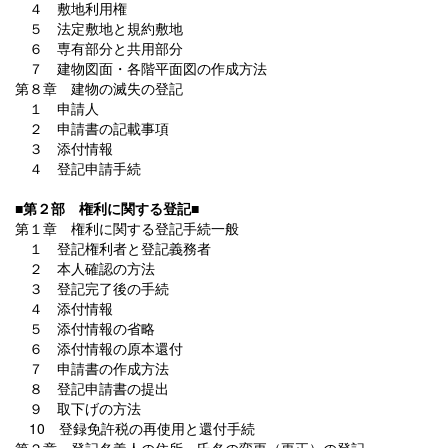
４ 敷地利用権
５ 法定敷地と規約敷地
６ 専有部分と共用部分
７ 建物図面・各階平面図の作成方法
第８章 建物の滅失の登記
１ 申請人
２ 申請書の記載事項
３ 添付情報
４ 登記申請手続
■第２部 権利に関する登記■
第１章 権利に関する登記手続一般
１ 登記権利者と登記義務者
２ 本人確認の方法
３ 登記完了後の手続
４ 添付情報
５ 添付情報の省略
６ 添付情報の原本還付
７ 申請書の作成方法
８ 登記申請書の提出
９ 取下げの方法
10 登録免許税の再使用と還付手続