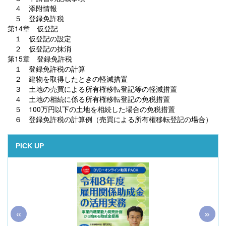
４ 添附情報
５ 登録免許税
第14章 仮登記
１ 仮登記の設定
２ 仮登記の抹消
第15章 登録免許税
１ 登録免許税の計算
２ 建物を取得したときの軽減措置
３ 土地の売買による所有権移転登記等の軽減措置
４ 土地の相続に係る所有権移転登記の免税措置
５ 100万円以下の土地を相続した場合の免税措置
６ 登録免許税の計算例（売買による所有権移転登記の場合）
PICK UP
«
»