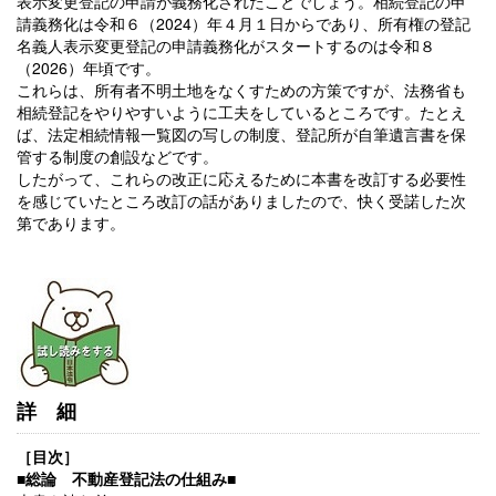
表示変更登記の申請が義務化されたことでしょう。相続登記の申
請義務化は令和６（2024）年４月１日からであり、所有権の登記
名義人表示変更登記の申請義務化がスタートするのは令和８
（2026）年頃です。
これらは、所有者不明土地をなくすための方策ですが、法務省も
相続登記をやりやすいように工夫をしているところです。たとえ
ば、法定相続情報一覧図の写しの制度、登記所が自筆遺言書を保
管する制度の創設などです。
したがって、これらの改正に応えるために本書を改訂する必要性
を感じていたところ改訂の話がありましたので、快く受諾した次
第であります。
詳細
［目次］
■総論 不動産登記法の仕組み■