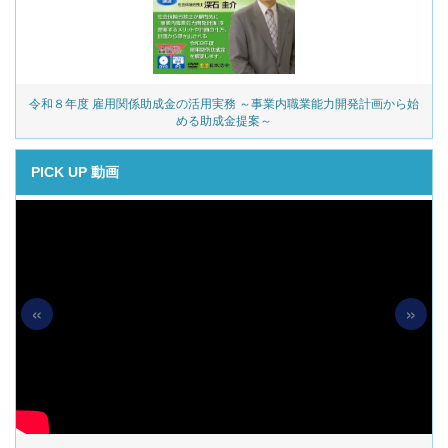
令和８年度 雇用関係助成金の活用実務 ～事業内職業能力開発計画から始
める助成金提案～
PICK UP 動画
«
»