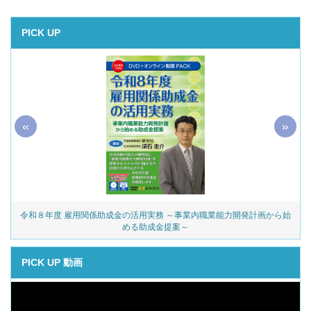
PICK UP
«
»
令和８年度 雇用関係助成金の活用実務 ～事業内職業能力開発計画から始
める助成金提案～
PICK UP 動画