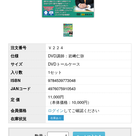
注文番号
Ｖ２２４
仕様
DVD講師：岩﨑仁弥
サイズ
DVDトールケース
入り数
1セット
ISBN
9784539773048
JANコード
4976075910543
11,000円
定 価
（本体価格：10,000円）
会員価格
ログイン
してご確認ください
在庫状況
在庫あり
数量：