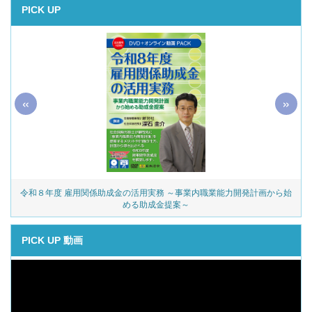
PICK UP
«
»
令和８年度 雇用関係助成金の活用実務 ～事業内職業能力開発計画から始
める助成金提案～
PICK UP 動画