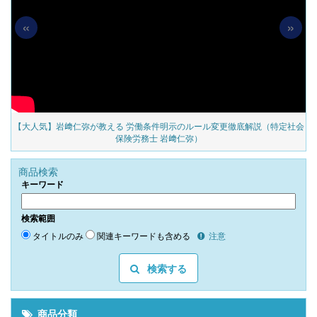
«
»
の
【大人気】岩﨑仁弥が教える 労働条件明示のルール変更徹底解説（特定社会
保険労務士 岩﨑仁弥）
商品検索
キーワード
検索範囲
タイトルのみ
関連キーワードも含める
注意
検索する
商品分類