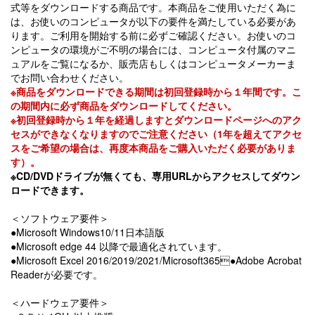
式等をダウンロードする商品です。本商品をご使用いただく為に
は、お使いのコンピュータが以下の要件を満たしている必要があ
ります。ご利用を開始する前に必ずご確認ください。お使いのコ
ンピュータの環境がご不明の場合には、コンピュータ付属のマニ
ュアルをご覧になるか、販売店もしくはコンピュータメーカーま
でお問い合わせください。
※商品をダウンロードできる期間は初回登録時から１年間です。こ
の期間内に必ず商品をダウンロードしてください。
※初回登録時から１年を経過しますとダウンロードページへのアク
セスができなくなりますのでご注意ください（1年を超えてアクセ
スをご希望の場合は、再度本商品をご購入いただく必要がありま
す）。
※CD/DVDドライブが無くても、専用URLからアクセスしてダウン
ロードできます。
＜ソフトウェア要件＞
●Microsoft Windows10/11日本語版
●Microsoft edge 44 以降で最適化されています。
●Microsoft Excel 2016/2019/2021/Microsoft365●Adobe Acrobat
Readerが必要です。
＜ハードウェア要件＞