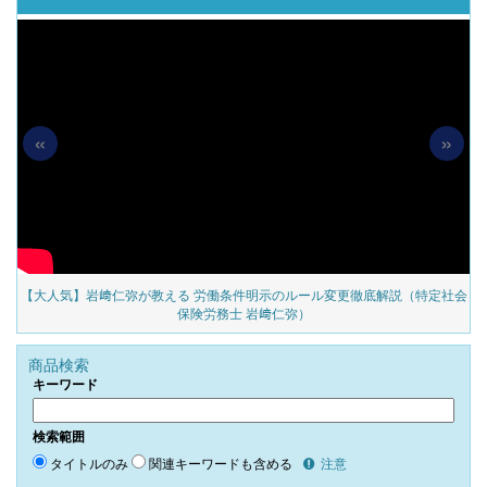
«
»
の
【大人気】岩﨑仁弥が教える 労働条件明示のルール変更徹底解説（特定社会
保険労務士 岩﨑仁弥）
商品検索
キーワード
検索範囲
タイトルのみ
関連キーワードも含める
注意