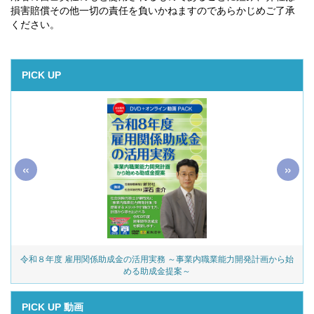
損害賠償その他一切の責任を負いかねますのであらかじめご了承
ください。
PICK UP
«
»
令和８年度 雇用関係助成金の活用実務 ～事業内職業能力開発計画から始
める助成金提案～
PICK UP 動画