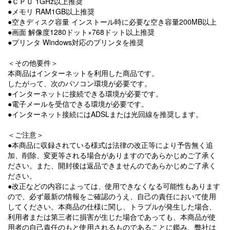
●ＣＰＵ 1GHz以上推奨
●メモリ RAM1GB以上推奨
●空きディスク容量 インストール時に必要な空き容量200MB以上
●画面 解像度1280ドット×768ドット以上推奨
●プリンタ Windows対応のプリンタを推奨
＜その他要件＞
本商品はインターネットを利用した商品です。
したがって、次のパソコン環境が必要です。
●インターネットに接続できる環境が必要です。
●電子メールを受信できる環境が必要です。
●インターネット接続にはADSLまたは光回線を推奨します。
＜ご注意＞
●本商品に収録されている様式は法律の改正等により予告無く追
加、削除、変更等される場合がありますのであらかじめご了承く
ださい。また、開封後は返品できませんのであらかじめご了承く
ださい。
●改正などの内容によっては、使用できなくなる可能性もあります
ので、必ず最新の情報をご確認のうえ、自己の責任において使用
してください。本商品の仕様に関し、トラブルが発生した場合、
利用者または第三者に損害が生じた場合であっても、本商品が使
用者の自己責任のもと使用されるものであることに鑑み、弊社は