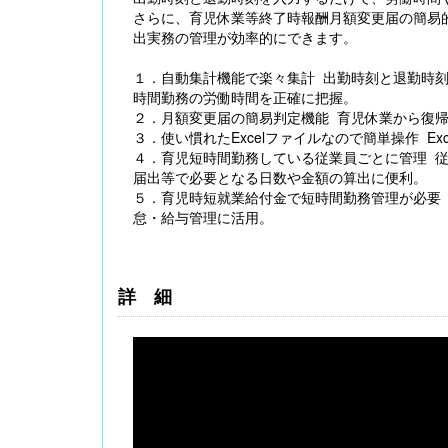
さらに、育児休業等終了時報酬月額変更届の簡易
出実務の管理が効率的にできます。
１．自動集計機能で楽々集計 出勤時刻と退勤時
時間勤務の労働時間を正確に把握。
２．月額変更届の簡易判定機能 育児休業から復
３．使い慣れたExcelファイルなので簡単操作 E
【大注目】令和６年度 介護事業所の処遇改善加
４．育児短時間勤務している従業員ごとに管理 
算・補助金の実務（介護人材コンサルタント
届出等で必要となる日数や金額の算出に便利。
栗原知女）
５．育児時短就業給付金で短時間勤務管理が必要 
怠・給与管理に活用。
詳細