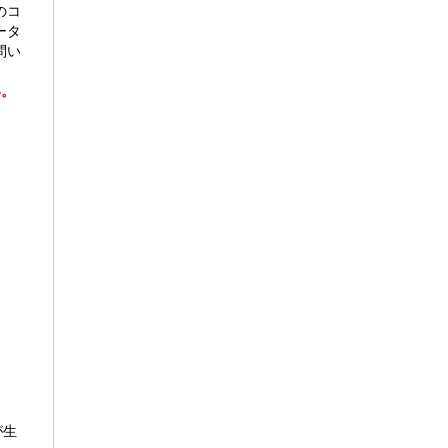
のコ
ータ
問い
い。
が生