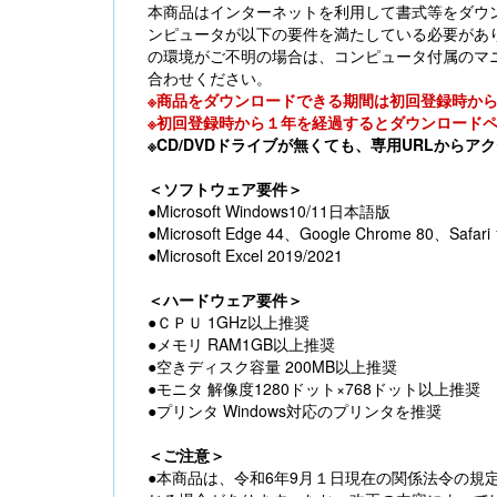
本商品はインターネットを利用して書式等をダウ
ンピュータが以下の要件を満たしている必要があ
の環境がご不明の場合は、コンピュータ付属のマ
合わせください。
※商品をダウンロードできる期間は初回登録時か
※初回登録時から１年を経過するとダウンロード
※CD/DVDドライブが無くても、専用URLから
＜ソフトウェア要件＞
●Microsoft Windows10/11日本語版
●Microsoft Edge 44、Google Chrome 80
●Microsoft Excel 2019/2021
＜ハードウェア要件＞
●ＣＰＵ 1GHz以上推奨
●メモリ RAM1GB以上推奨
●空きディスク容量 200MB以上推奨
●モニタ 解像度1280ドット×768ドット以上推奨
●プリンタ Windows対応のプリンタを推奨
＜ご注意＞
●本商品は、令和6年9月１日現在の関係法令の規