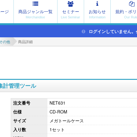
ページ
商品ジャンル一覧
セミナー
お知らせ
規約・ポリ
ログインしていません。
その他
商品詳細
怠集計管理ツール
注文番号
NET631
仕様
CD-ROM
サイズ
メガトールケース
入り数
1セット