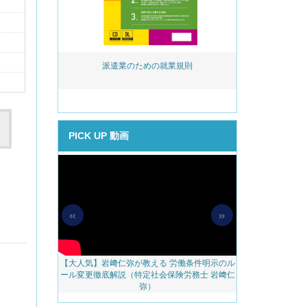
活用実務 ～事
派遣業のための就業規則
岩﨑仁弥が教え
める助成金提案
後見直し
PICK UP 動画
«
»
【大人気】岩﨑仁弥が教える 労働条件明示のル
【無料配信】人
料アップをかな
ール変更徹底解説（特定社会保険労務士 岩﨑仁
べき 越境リモー
のご案内
弥）
ェブ