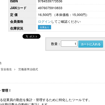
ISBN
9784539773536
JANコード
4976075910833
定 価
16,500円
（本体価格：15,000円）
会員価格
ログイン
してご確認ください
社会保険労務士のための 労務・安全衛生コ
令和８年度 雇用関係助成金の
ンプライアンス・チェック
業内職業能力開発計画から始
在庫あり
在庫状況
～
数量：
カートに入れる
他
・安全衛生
労働基準法様式
【大注目】令和６年度 介護事業所の処遇改善加
・管理！
【採用ゼミ】士業のための顧問
算・補助金の実務（介護人材コンサルタント
える採用支援コンサル講座
栗原知女）
務する従業員の勤怠を集計・管理するために特化したツールです。
や出勤日数を自動的に集計します。