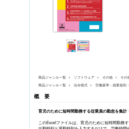
〔改訂版〕Excelでできる 産前産後休業・育
児休業《簡単》管理
商品ジャンル一覧
ソフトウェア
その他
その
商品ジャンル一覧
法令様式
労働基準・就業規則
概要
無料配信】技能実習廃止・新制度移行、特定技
育児のために短時間勤務する従業員の勤怠を集計
能２号の対象拡大･･･ 改正対応＆社労士のコンサ
ル 外国人雇用実務研究会【橋本ゼミ】第3ク
このExcelファイルは、育児のために短時間勤
ール の見どころ
出勤時刻と退勤時刻を入力するだけで、労働時間