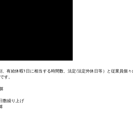
刻、有給休暇1日に相当する時間数、法定/法定外休日等）と従業員個々
能です。
算
日数繰り上げ
算