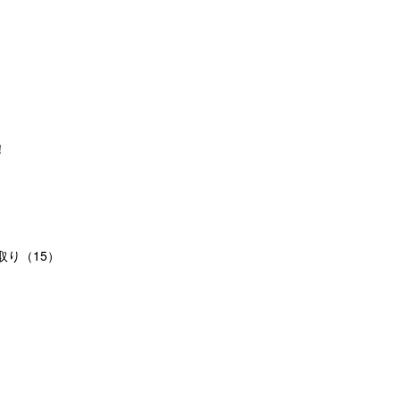
）
！
り（15）