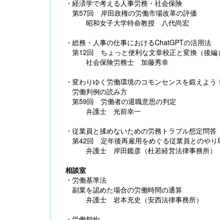
・経済学で考える人事労務・社会保険
第57回 岸田政権の労働市場改革の評価
昭和女子大学特命教授 八代尚宏
・総務・人事の仕事におけるChatGPTの活用法
第12回 ちょっと便利な文章校正と変換（後編
社会保険労務士 加藤秀幸
・変わりゆく労働環境のコモンセンスを鍛えよう
労働判例の読み方
第59回 労働者の退職意思の判定
弁護士 光前幸一
・従業員と揉めないための労務トラブル想定問答
第42回 定年後再雇用をめぐる従業員とのやり取
弁護士 岸田鑑彦（杜若経営法律事務所）
相談室
・労働基準法
副業を認めた場合の労働時間の通算
弁護士 岩本充史（安西法律事務所）
・労働契約