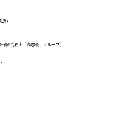
務所）
保険労務士「高志会」グループ）
い
輝