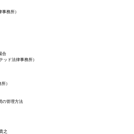
事務所）
場合
テッド法律事務所）
務所）
間の管理方法
貴之