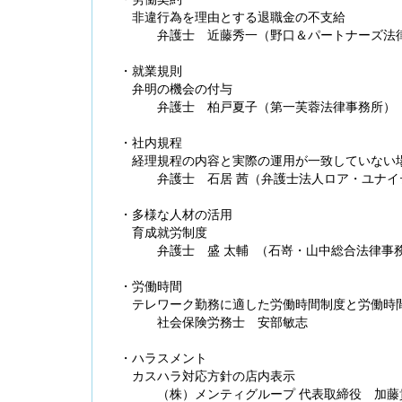
非違行為を理由とする退職金の不支給
弁護士 近藤秀一（野口＆パートナーズ法律
・就業規則
弁明の機会の付与
弁護士 柏戸夏子（第一芙蓉法律事務所）
・社内規程
経理規程の内容と実際の運用が一致していない
弁護士 石居 茜（弁護士法人ロア・ユナイ
・多様な人材の活用
育成就労制度
弁護士 盛 太輔 （石嵜・山中総合法律事
・労働時間
テレワーク勤務に適した労働時間制度と労働時
社会保険労務士 安部敏志
・ハラスメント
カスハラ対応方針の店内表示
（株）メンティグループ 代表取締役 加藤