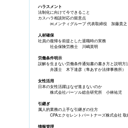
ハラスメント
法制化に向けて今できること
カスハラ相談対応の留意点
㈱メンティグループ 代表取締役 加藤貴之
人材確保
【大注目】令和６年度 介護事業所の処遇改善加
社員の復帰を前提とした退職時の実務
算・補助金の実務（介護人材コンサルタント
社会保険労務士 川嶋英明
栗原知女）
労働条件明示
誤解を生まない労働条件通知書の書き方と説明方
弁護士 木下達彦（隼あすか法律事務所）
女性活用
日本の女性活躍はなぜ進まないのか
株式会社パーソル総合研究所 小林祐児
引継ぎ
属人的業務の上手な引継ぎの仕方
CPAエクセレントパートナーズ株式会社 取
情報管理