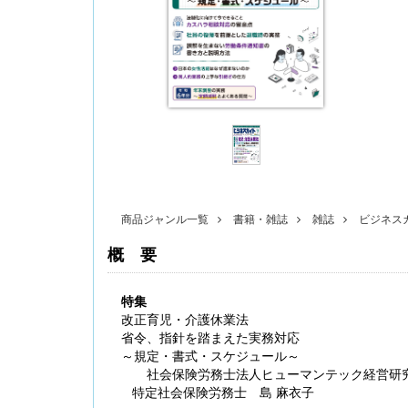
〔改訂版〕Excelでできる 産前産後休業・育
児休業《簡単》管理
商品ジャンル一覧
書籍・雑誌
雑誌
ビジネス
概要
特集
改正育児・介護休業法
無料配信】技能実習廃止・新制度移行、特定技
省令、指針を踏まえた実務対応
能２号の対象拡大･･･ 改正対応＆社労士のコンサ
～規定・書式・スケジュール～
ル 外国人雇用実務研究会【橋本ゼミ】第3ク
社会保険労務士法人ヒューマンテック経営研
ール の見どころ
特定社会保険労務士 島 麻衣子