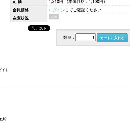
定 価
1,210円
（本体価格：1,100円）
会員価格
ログイン
してご確認ください
品薄
在庫状況
こども性暴力防止法（日本版DBS）対応実務
社会保険労務士のための 労
書式集
ンプライアンス・チ
数量：
カートに入れる
ガイド
【大注目】令和６年度 介護事業所の処遇改善加
【採用ゼミ】士業のための顧問
算・補助金の実務（介護人材コンサルタント
える採用支援コンサル講座
栗原知女）
究所