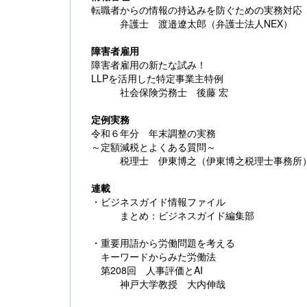
転職者からの情報の持込みを防ぐための実務対応
弁護士 渡邉遼太郎（弁護士法人NEX）
障害者雇用
障害者雇用の新たな試み！
LLPを活用した特定事業主特例
社会保険労務士 後藤 宏
定例実務
令和６年分 年末調整の実務
～定額減税とよくある質問～
税理士 伊東博之（伊東博之税理士事務所
連載
・ビジネスガイド情報ファイル
まとめ：ビジネスガイド編集部
・重要用語から労働問題を考える
キーワードからみた労働法
第208回 人事評価とAI
神戸大学教授 大内伸哉