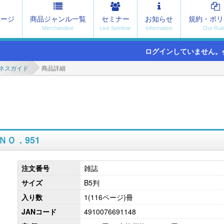
ページ
商品ジャンル一覧
セミナー
お知らせ
規約・ポリ
ログインしていません。
ネスガイド
商品詳細
Ｏ．951
注文番号
雑誌
サイズ
B5判
入り数
1(116ページ)冊
JANコード
4910076691148