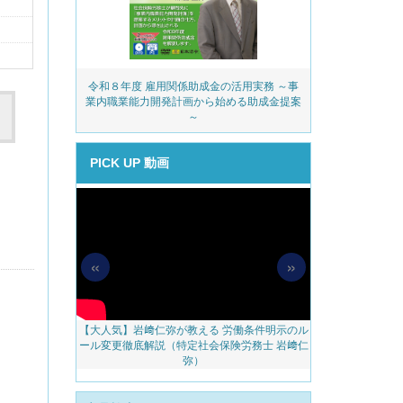
務・安全衛生コ
令和８年度 雇用関係助成金の活用実務 ～事
派遣業
ェック
業内職業能力開発計画から始める助成金提案
～
PICK UP 動画
«
»
【大人気】岩﨑仁弥が教える 労働条件明示のル
【無料配信】人
料アップをかな
ール変更徹底解説（特定社会保険労務士 岩﨑仁
べき 越境リモー
のご案内
弥）
ェブ