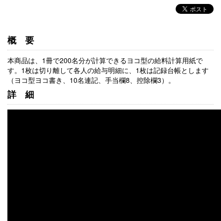
概要
本商品は、1冊で200名分が計算できるヨコ型の給料計算用紙で
す。1枚は切り離して各人の給与明細に、1枚は記録台帳とします
（ヨコ型ヨコ書き、10名連記、手当欄8、控除欄3）。
詳細