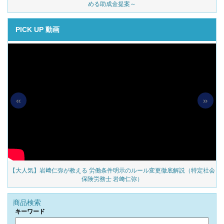
める助成金提案～
PICK UP 動画
«
»
の
【大人気】岩﨑仁弥が教える 労働条件明示のルール変更徹底解説（特定社会
保険労務士 岩﨑仁弥）
商品検索
キーワード