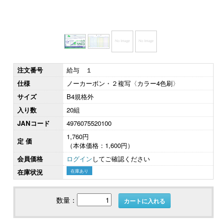
注文番号
給与 １
仕様
ノーカーボン・２複写〈カラー4色刷〉
サイズ
B4規格外
入り数
20組
JANコード
4976075520100
1,760円
定 価
（本体価格：1,600円）
会員価格
ログイン
してご確認ください
在庫状況
在庫あり
数量：
カートに入れる