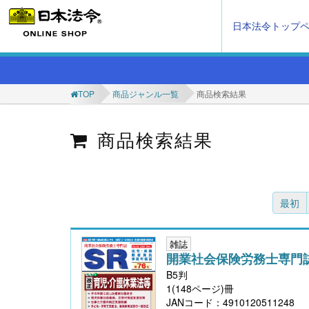
日本法令トップ
TOP
商品ジャンル一覧
商品検索結果
商品検索結果
最初
雑誌
開業社会保険労務士専門
B5判
1(148ページ)冊
JANコード：4910120511248