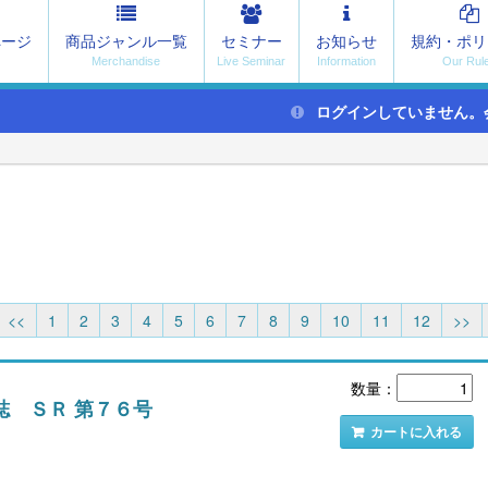
ページ
商品ジャンル一覧
セミナー
お知らせ
規約・ポリ
ログインしていません。
<<
1
2
3
4
5
6
7
8
9
10
11
12
>>
数量：
誌 ＳＲ 第７６号
カートに入れる