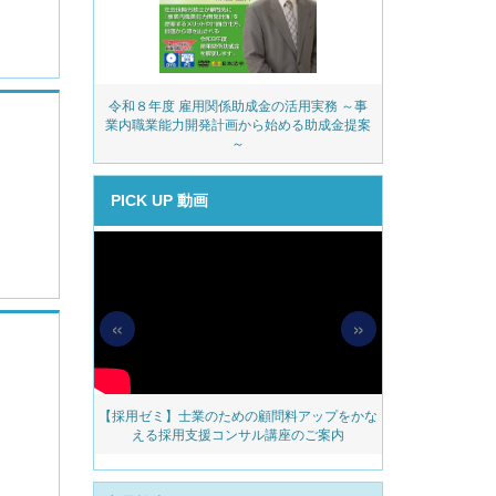
務・安全衛生コ
令和８年度 雇用関係助成金の活用実務 ～事
派遣業
ェック
業内職業能力開発計画から始める助成金提案
～
PICK UP 動画
«
»
所の処遇改善加
【大人気】岩﨑仁
【採用ゼミ】士業のための顧問料アップをかな
ンサルタント
ール変更徹底解説
える採用支援コンサル講座のご案内