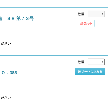
数量：
誌 ＳＲ 第７３号
品切れ中
【大注目】令和６年度 介護事業所の処遇改善加
算・補助金の実務（介護人材コンサルタント
栗原知女）
ください
数量：
カートに入れる
ＮＯ．385
ください