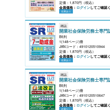
定価：1,870円（税込）
会員価格：
ログイン
してご確認
在庫あり
〔改訂版〕Excelでできる 産前産後休業・育
雑誌
児休業《簡単》管理
開業社会保険労務士専門
B5判
1(148ページ)冊
JANコード：4910120510944
定価：1,870円（税込）
会員価格：
ログイン
してご確認
在庫あり
雑誌
開業社会保険労務士専門
B5判
1(148ページ)冊
JANコード：4910120510647
定価：1,870円（税込）
会員価格：
ログイン
してご確認
在庫なし