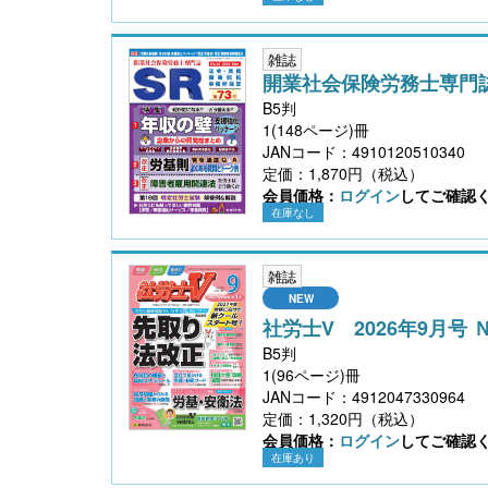
雑誌
開業社会保険労務士専門
B5判
1(148ページ)冊
JANコード：4910120510340
定価：1,870円（税込）
会員価格：
ログイン
してご確認
在庫なし
雑誌
社労士V 2026年9月号 
B5判
1(96ページ)冊
JANコード：4912047330964
定価：1,320円（税込）
会員価格：
ログイン
してご確認
在庫あり