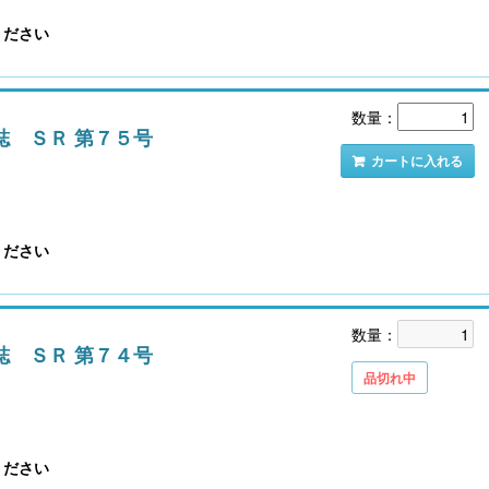
ください
こども性暴力防止法（日本版DBS）対応実務
社会保険労務士のための 労
数量：
書式集
ンプライアンス・チ
誌 ＳＲ 第７５号
カートに入れる
ください
数量：
誌 ＳＲ 第７４号
品切れ中
無料配信】技能実習廃止・新制度移行、特定技
【大注目】令和６年度 介護事業
能２号の対象拡大･･･ 改正対応＆社労士のコンサ
算・補助金の実務（介護人材コ
ル 外国人雇用実務研究会【橋本ゼミ】第3ク
栗原知女）
ール の見どころ
ください