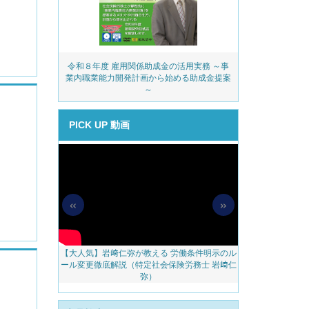
務・安全衛生コ
令和８年度 雇用関係助成金の活用実務 ～事
派遣業
ェック
業内職業能力開発計画から始める助成金提案
～
PICK UP 動画
«
»
【大人気】岩﨑仁弥が教える 労働条件明示のル
【無料配信】人
料アップをかな
ール変更徹底解説（特定社会保険労務士 岩﨑仁
べき 越境リモー
のご案内
弥）
ェブ