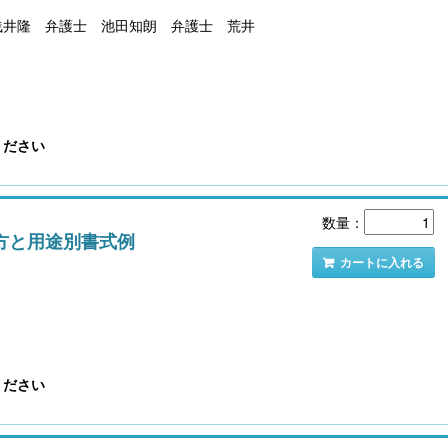
浅井隆 弁護士 池田知朗 弁護士 荒井
ください
数量：
方と用途別書式例
カートに入れる
ください