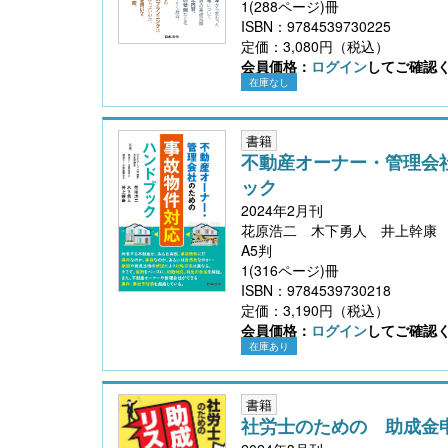
1(288ページ)冊
ISBN：9784539730225
定価：3,080円（税込）
会員価格：
ログイン
してご確認
在庫なし
書籍
不動産オーナー・管理会
ック
2024年2月刊
花原浩二 木下勇人 井上幹康
A5判
1(316ページ)冊
ISBN：9784539730218
定価：3,190円（税込）
会員価格：
ログイン
してご確認
在庫あり
書籍
社労士のための 助成金