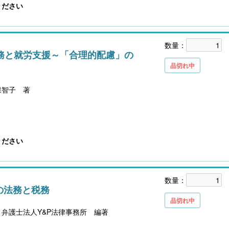
ください
数量：
務と就労支援～「合理的配慮」の
品切れ中
保智子 著
ください
数量：
の法務と税務
品切れ中
弁護士法人Y&P法律事務所 編著