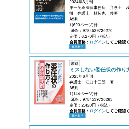
2024年3月刊
第一芙蓉法律事務所 弁護士 
徹 弁護士 林拓也 共著
A5判
1(620ページ)冊
ISBN：9784539730270
定価：6,270円（税込）
【大注目】令和６年度 介護事業所の処遇改善加
会員価格：
ログイン
してご確認
算・補助金の実務（介護人材コンサルタント
在庫あり
栗原知女）
書籍
ミスしない委任状の作り
2025年6月刊
弁護士 江口十三郎 著
A5判
1(144ページ)冊
ISBN：9784539730263
定価：2,420円（税込）
会員価格：
ログイン
してご確認
在庫あり