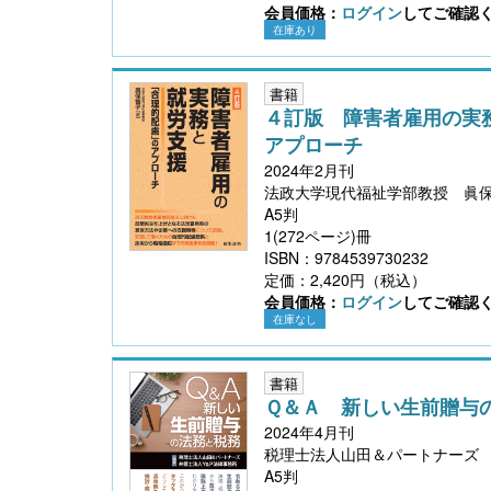
会員価格：
ログイン
してご確認
在庫あり
書籍
４訂版 障害者雇用の実
アプローチ
2024年2月刊
法政大学現代福祉学部教授 眞
A5判
1(272ページ)冊
ISBN：9784539730232
定価：2,420円（税込）
会員価格：
ログイン
してご確認
在庫なし
書籍
Ｑ＆Ａ 新しい生前贈与
2024年4月刊
税理士法人山田＆パートナーズ 
A5判