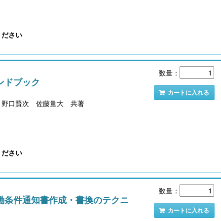
ください
こども性暴力防止法（日本版DBS）対応実務
社会保険労務士のための 労
書式集
ンプライアンス・チ
数量：
ンドブック
カートに入れる
 野口賢次 佐藤量大 共著
ください
【大注目】令和６年度 介護事業所の処遇改善加
【採用ゼミ】士業のための顧問
算・補助金の実務（介護人材コンサルタント
数量：
える採用支援コンサル講座
栗原知女）
働条件通知書作成・書換のテクニ
カートに入れる