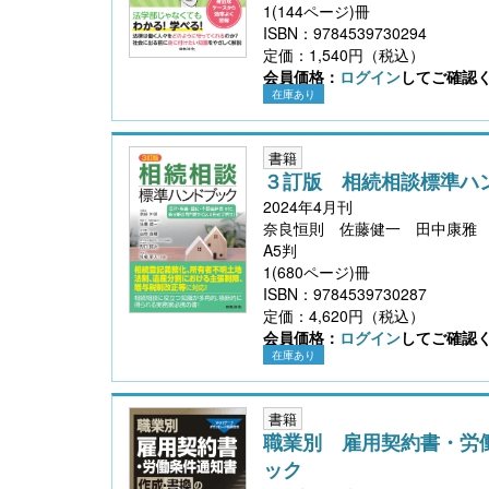
1(144ページ)冊
ISBN：9784539730294
定価：1,540円（税込）
会員価格：
ログイン
してご確認
在庫あり
〔改訂版〕Excelでできる 産前産後休業・育
児休業《簡単》管理
書籍
３訂版 相続相談標準ハ
2024年4月刊
奈良恒則 佐藤健一 田中康雅
A5判
1(680ページ)冊
ISBN：9784539730287
定価：4,620円（税込）
会員価格：
ログイン
してご確認
在庫あり
無料配信】技能実習廃止・新制度移行、特定技
能２号の対象拡大･･･ 改正対応＆社労士のコンサ
書籍
ル 外国人雇用実務研究会【橋本ゼミ】第3ク
職業別 雇用契約書・労
ール の見どころ
ック