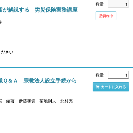
数量：
官が解説する 労災保険実務講座
品切れ中
著
ください
数量：
識Ｑ＆Ａ 宗教法人設立手続から
カートに入れる
実 編著 伊藤和貴 菊地則夫 北村亮