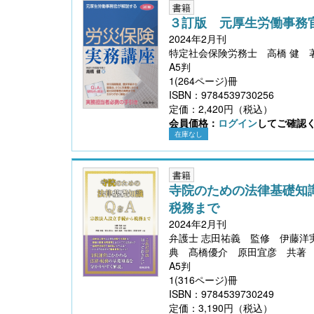
書籍
３訂版 元厚生労働事務
2024年2月刊
特定社会保険労務士 高橋 健 
A5判
1(264ページ)冊
ISBN：9784539730256
定価：2,420円（税込）
会員価格：
ログイン
してご確認
在庫なし
書籍
寺院のための法律基礎知
税務まで
2024年2月刊
弁護士 志田祐義 監修 伊藤洋
典 髙橋優介 原田宜彦 共著
A5判
1(316ページ)冊
ISBN：9784539730249
定価：3,190円（税込）