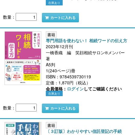
在庫あり
数量：
カートに入れる
書籍
専門用語を使わない！ 相続ワードの伝え方
2023年12月刊
一橋香織 編 笑顔相続サロン®メンバー
著
A5判
1(240ページ)冊
ISBN：9784539730119
定価：1,870円（税込）
会員価格：
ログイン
してご確認ください
在庫あり
数量：
カートに入れる
書籍
〔３訂版〕わかりやすい信託登記の手続