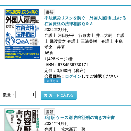
書籍
不法就労リスクを防ぐ 外国人雇用における
在留資格の法律相談Ｑ＆Ａ
2024年2月刊
弁護士 河田好平 行政書士 井上大嗣 弁護
士 飛渡貴之 弁護士 三浦美咲 弁護士 中島
孝之 共著
A5判
1(428ページ)冊
ISBN：9784539730171
定価：3,960円（税込）
会員価格：
ログイン
してご確認ください
在庫あり
数量：
カートに入れる
書籍
3訂版 ケース別 内容証明の書き方全書
2024年4月刊
弁護士 荒木新五 著