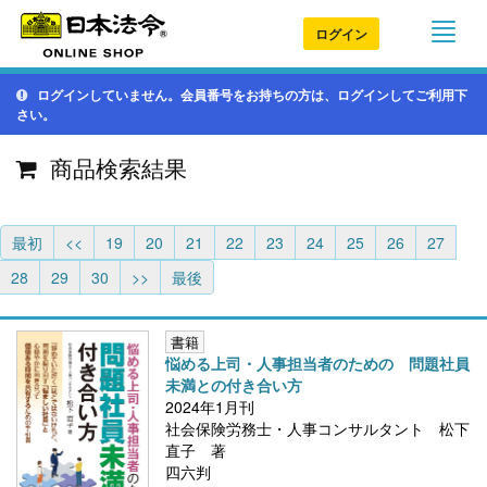
ログイン
ログインしていません。会員番号をお持ちの方は、ログインしてご利用下
さい。
商品検索結果
最初
<<
19
20
21
22
23
24
25
26
27
28
29
30
>>
最後
書籍
悩める上司・人事担当者のための 問題社員
未満との付き合い方
2024年1月刊
社会保険労務士・人事コンサルタント 松下
直子 著
四六判