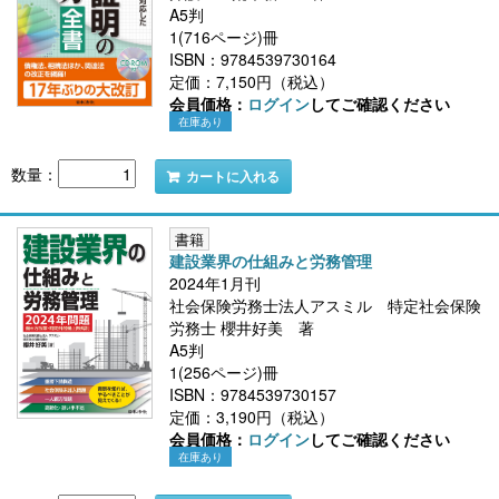
A5判
1(716ページ)冊
ISBN：9784539730164
定価：7,150円（税込）
会員価格：
ログイン
してご確認ください
在庫あり
数量：
カートに入れる
書籍
建設業界の仕組みと労務管理
2024年1月刊
社会保険労務士法人アスミル 特定社会保険
労務士 櫻井好美 著
A5判
1(256ページ)冊
ISBN：9784539730157
定価：3,190円（税込）
会員価格：
ログイン
してご確認ください
在庫あり