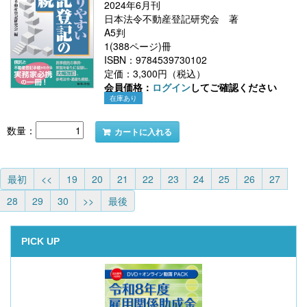
2024年6月刊
日本法令不動産登記研究会 著
A5判
1(388ページ)冊
ISBN：9784539730102
定価：3,300円（税込）
会員価格：
ログイン
してご確認ください
在庫あり
数量：
カートに入れる
最初
<<
19
20
21
22
23
24
25
26
27
28
29
30
>>
最後
PICK UP