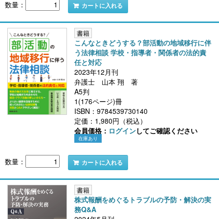
数量：
カートに入れる
書籍
こんなときどうする？部活動の地域移行に伴
う法律相談 学校・指導者・関係者の法的責
任と対応
2023年12月刊
弁護士 山本 翔 著
A5判
1(176ページ)冊
ISBN：9784539730140
定価：1,980円（税込）
会員価格：
ログイン
してご確認ください
在庫あり
数量：
カートに入れる
書籍
株式報酬をめぐるトラブルの予防・解決の実
務Q&A