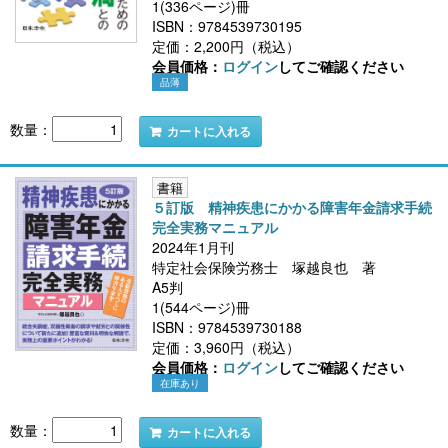
1(336ページ)冊
ISBN：9784539730195
定価：2,200円（税込）
会員価格：
ログイン
してご確認ください
品薄
数量：
カートに入れる
書籍
５訂版 精神疾患にかかる障害年金請求手続
完全実務マニュアル
2024年1月刊
特定社会保険労務士 塚越良也 著
A5判
1(544ページ)冊
ISBN：9784539730188
定価：3,960円（税込）
会員価格：
ログイン
してご確認ください
在庫あり
数量：
カートに入れる