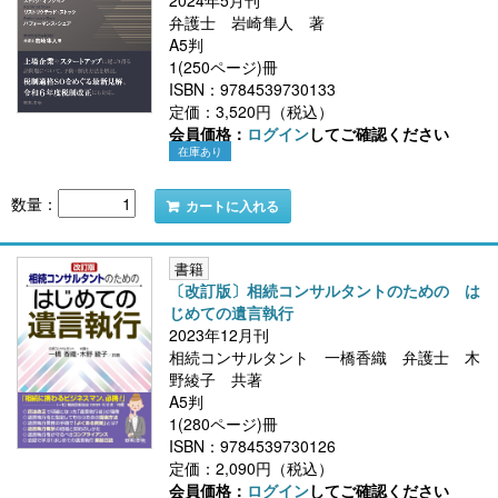
2024年5月刊
弁護士 岩崎隼人 著
A5判
1(250ページ)冊
ISBN：9784539730133
定価：3,520円（税込）
会員価格：
ログイン
してご確認ください
在庫あり
数量：
カートに入れる
書籍
〔改訂版〕相続コンサルタントのための は
じめての遺言執行
2023年12月刊
相続コンサルタント 一橋香織 弁護士 木
野綾子 共著
A5判
1(280ページ)冊
ISBN：9784539730126
定価：2,090円（税込）
会員価格：
ログイン
してご確認ください