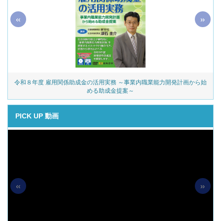
«
»
令和８年度 雇用関係助成金の活用実務 ～事業内職業能力開発計画から始
める助成金提案～
PICK UP 動画
«
»