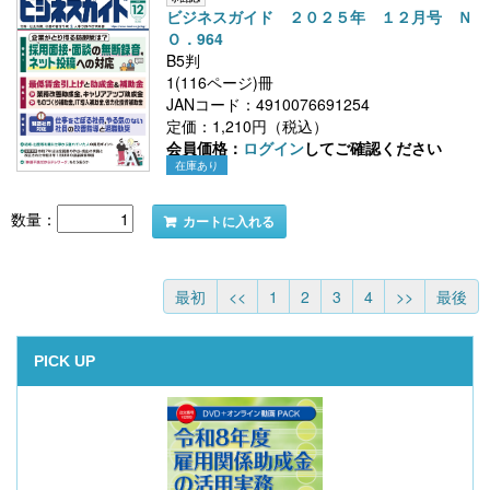
ビジネスガイド ２０２５年 １２月号 Ｎ
Ｏ．964
B5判
1(116ページ)冊
JANコード：4910076691254
定価：1,210円（税込）
会員価格：
ログイン
してご確認ください
在庫あり
数量：
カートに入れる
最初
<<
1
2
3
4
>>
最後
PICK UP