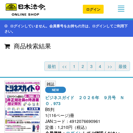
ログイン
ログインしていません。会員番号をお持ちの方は、ログインしてご利用下
さい。
商品検索結果
最初
<<
1
2
3
4
>>
最後
雑誌
ビジネスガイド ２０２６年 ９月号 Ｎ
Ｏ．973
B5判
1(116ページ)冊
JANコード：4912076690961
定価：1,210円（税込）