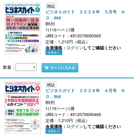
雑誌
ビジネスガイド ２０２６年 ５月号 Ｎ
Ｏ．969
B5判
1(116ページ)冊
JANコード：4912076690565
定価：1,210円（税込）
会員価格：
ログイン
してご確認ください
在庫あり
数量：
カートに入れる
雑誌
ビジネスガイド ２０２６年 ４月号 Ｎ
Ｏ．968
B5判
1(116ページ)冊
JANコード：4912076690466
定価：1,210円（税込）
会員価格：
ログイン
してご確認ください
在庫あり