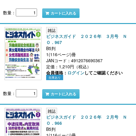
数量：
カートに入れる
雑誌
ビジネスガイド ２０２６年 ３月号 Ｎ
Ｏ．967
B5判
1(116ページ)冊
JANコード：4912076690367
定価：1,210円（税込）
会員価格：
ログイン
してご確認ください
在庫あり
数量：
カートに入れる
雑誌
ビジネスガイド ２０２６年 ２月号 Ｎ
Ｏ．966
B5判
1(116ページ)冊