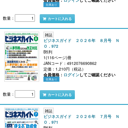
会員価格：
ログイン
してご確認ください
在庫あり
数量：
カートに入れる
雑誌
ビジネスガイド ２０２６年 ８月号 Ｎ
Ｏ．972
B5判
1(116ページ)冊
JANコード：4912076690862
定価：1,210円（税込）
会員価格：
ログイン
してご確認ください
在庫あり
数量：
カートに入れる
雑誌
ビジネスガイド ２０２６年 ７月号 Ｎ
Ｏ．971
B5判