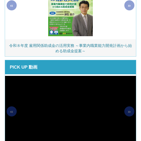
«
»
令和８年度 雇用関係助成金の活用実務 ～事業内職業能力開発計画から始
める助成金提案～
PICK UP 動画
«
»