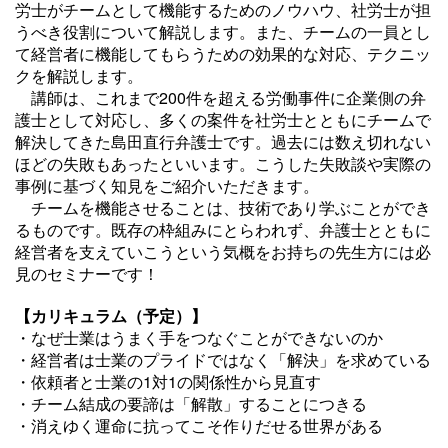
労士がチームとして機能するためのノウハウ、社労士が担
うべき役割について解説します。また、チームの一員とし
て経営者に機能してもらうための効果的な対応、テクニッ
クを解説します。
講師は、これまで200件を超える労働事件に企業側の弁
護士として対応し、多くの案件を社労士とともにチームで
解決してきた島田直行弁護士です。過去には数え切れない
ほどの失敗もあったといいます。こうした失敗談や実際の
事例に基づく知見をご紹介いただきます。
チームを機能させることは、技術であり学ぶことができ
るものです。既存の枠組みにとらわれず、弁護士とともに
経営者を支えていこうという気概をお持ちの先生方には必
見のセミナーです！
【カリキュラム（予定）
】
・なぜ士業はうまく手をつなぐことができないのか
・
経営者は士業のプライドではなく「解決」を求めている
・
依頼者と士業の1対1の関係性から見直す
・
チーム結成の要諦は「解散」することにつきる
・
消えゆく運命に抗ってこそ作りだせる世界がある