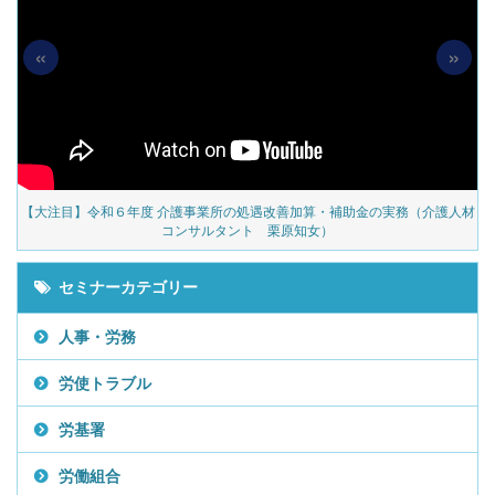
«
»
算・補助金の実務（介護人材
【採用ゼミ】士業のための顧問料アップをかなえる採
女）
ご案内
セミナーカテゴリー
人事・労務
労使トラブル
労基署
労働組合