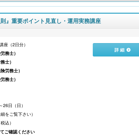
業規則』重要ポイント見直し・運用実務講座
講座（2日分）
詳 細
険労務士
）
労務士
）
保険労務士
）
険労務士
）
）
～26日（日）
（税込）
てご確認ください