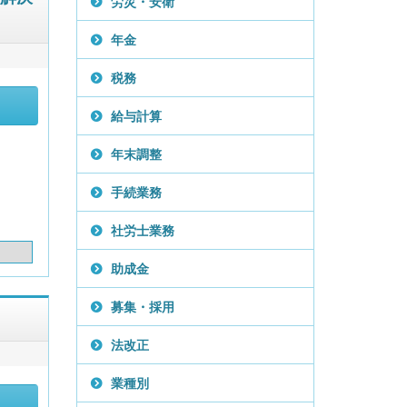
労災・安衛
年金
税務
給与計算
年末調整
手続業務
社労士業務
助成金
募集・採用
法改正
業種別