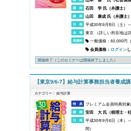
石田 学 氏（
弁護士
）
山田 康成 氏（
弁護士
平成30年9月8日（土）
東京
一般価格：60,000円
会員価格：
ログイン
し
開催終了
（このセミナーは開催終了しました）
【東京9/6-7】給与計算事務担当者養成
カテゴリー： 給与計算
プレミアム会員特典対象
安田 大 氏（
税理士・
平成30年9月6日（木）～
間）