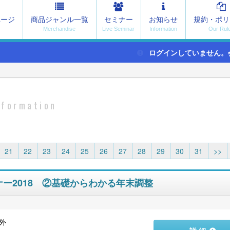
ページ
商品ジャンル一覧
セミナー
お知らせ
規約・ポリ
ログインしていません。
nformation
21
22
23
24
25
26
27
28
29
30
31
>>
ナー2018 ②基礎からわかる年末調整
外