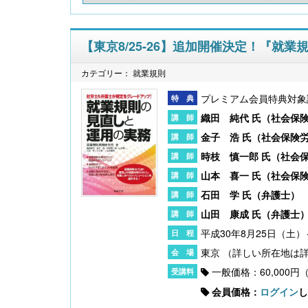
【東京8/25-26】追加開催決定！『就
カテゴリー： 就業規則
プレミアム会員特典対象
織田 純代 氏（
社会保
金子 浩 氏（
社会保険
時枝 慎一郎 氏（
社会
山本 喜一 氏（
社会保
石田 学 氏（
弁護士
）
山田 康成 氏（
弁護士
平成30年8月25日（土）
東京
一般価格：60,000円
会員価格：
ログイン
し