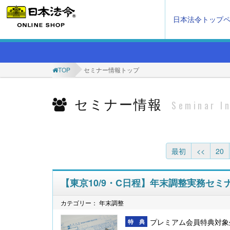
日本法令トップ
TOP
セミナー情報トップ
セミナー情報
Seminar I
最初
<<
20
【東京10/9・C日程】年末調整実務セミ
カテゴリー： 年末調整
プレミアム会員特典対象