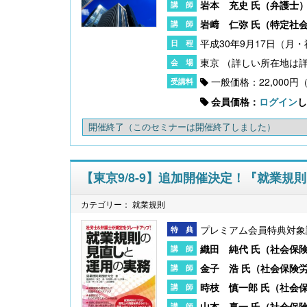
岩本 充史 氏（
弁護士
岩﨑 仁弥 氏（
特定社
平成30年9月17日（月・祝）
東京
一般価格：22,000円
会員価格：
ログイン
し
開催終了
（このセミナーは開催終了しました）
【東京9/8-9】追加開催決定！『就業
カテゴリー： 就業規則
プレミアム会員特典対象
織田 純代 氏（
社会保
金子 浩 氏（
社会保険
時枝 慎一郎 氏（
社会
山本 喜一 氏（
社会保