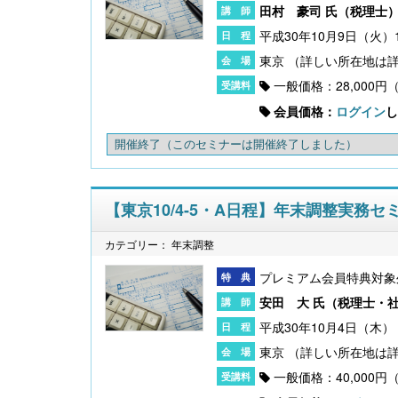
田村 豪司 氏（
税理士
平成30年10月9日（火）10
東京
〔改訂版〕Excelでできる 産前産後休業・育
一般価格：28,000円
児休業《簡単》管理
会員価格：
ログイン
し
開催終了
（このセミナーは開催終了しました）
【東京10/4-5・A日程】年末調整実務
カテゴリー： 年末調整
プレミアム会員特典対象
安田 大 氏（
税理士・
平成30年10月4日（木）・
無料配信】技能実習廃止・新制度移行、特定技
東京
能２号の対象拡大･･･ 改正対応＆社労士のコンサ
ル 外国人雇用実務研究会【橋本ゼミ】第3ク
一般価格：40,000円
ール の見どころ