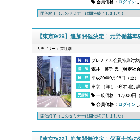
会員価格：
ログイン
し
開催終了
（このセミナーは開催終了しました）
【東京9/28】追加開催決定！元労働基
カテゴリー： 業種別
【大注目】令和６年度 介護事業所の処遇改善加
算・補助金の実務（介護人材コンサルタント
栗原知女）
プレミアム会員特典対象
森井 博子 氏（
特定社
平成30年9月28日（金）13
東京
一般価格：17,000円
会員価格：
ログイン
し
開催終了
（このセミナーは開催終了しました）
【東京9/22】追加開催決定！保育士等