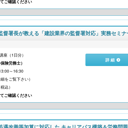
てご確認ください
準監督署長が教える「建設業界の監督署対応」実務セミナ
講座（1日分）
詳 細
会保険労務士
）
:00～16:30
（税込）
てご確認ください
の処遇改善等加算に対応した キャリアパス構築＆労務問