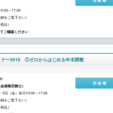
詳 細
）
:00～17:00
（税込）
社会保険労務士のための 労務・安全衛生コ
令和８年度 雇用関係助成金の
ンプライアンス・チェック
業内職業能力開発計画から始
てご確認ください
～
セミナー2018 ①ゼロからはじめる年末調整
外
詳 細
社会保険労務士
）
5日（金）各日10:00～17:00
【大注目】令和６年度 介護事業所の処遇改善加
【採用ゼミ】士業のための顧問
算・補助金の実務（介護人材コンサルタント
える採用支援コンサル講座
栗原知女）
（税込）