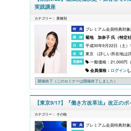
実践講座
カテゴリー： 業種別
プレミアム会員特典対象
菊地 加奈子 氏（
特定
平成30年9月22日（土）10
東京
一般価格：21,000円
会員価格：
ログイン
し
開催終了
（このセミナーは開催終了しました）
【東京9/17】『働き方改革法』改正の
カテゴリー： その他
プレミアム会員特典対象