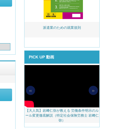
活用実務 ～事
派遣業のための就業規則
岩﨑仁弥が教え
める助成金提案
後見直し
PICK UP 動画
«
»
【大人気】岩﨑仁弥が教える 労働条件明示のル
【無料配信】人
料アップをかな
ール変更徹底解説（特定社会保険労務士 岩﨑仁
べき 越境リモー
のご案内
弥）
ェブ