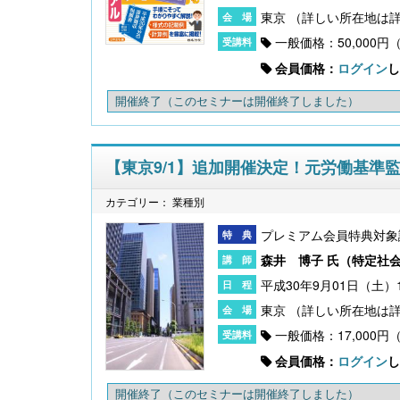
東京
一般価格：50,000円
会員価格：
ログイン
し
開催終了
（このセミナーは開催終了しました）
【東京9/1】追加開催決定！元労働基準
カテゴリー： 業種別
プレミアム会員特典対象
森井 博子 氏（
特定社
平成30年9月01日（土）13
東京
一般価格：17,000円
会員価格：
ログイン
し
開催終了
（このセミナーは開催終了しました）