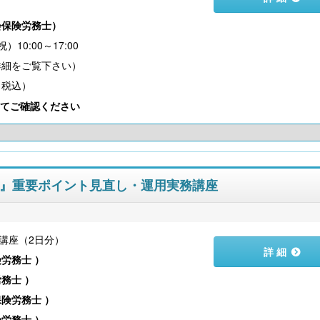
）
会保険労務士
）
10:00～17:00
（税込）
てご確認ください
規則』重要ポイント見直し・運用実務講座
講座（2日分）
詳 細
険労務士
）
労務士
）
保険労務士
）
険労務士
）