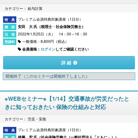
カテゴリー： 給与計算
プレミアム会員特典対象講座（1日分）
安田 大 氏（
税理士・社会保険労務士
）
2022年1月25日（火） 14：00～16：30
一般価格：8,800円（税込）
会員価格：
ログイン
してご確認ください
詳 細
開催終了
（このセミナーは開催終了しました）
※WEBセミナー※【1/14】交通事故が労災だったと
きに知っておきたい 保険の仕組みと対応
カテゴリー： 労災・安衛
プレミアム会員特典対象講座（1日分）
後藤 宏 氏（
社会保険労務士（一般社団法人「ともに」）
）