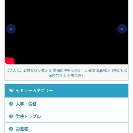
«
»
の
【大人気】岩﨑仁弥が教える 労働条件明示のルール変更徹底解説（特定社会
保険労務士 岩﨑仁弥）
セミナーカテゴリー
人事・労務
労使トラブル
労基署