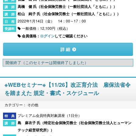
高橋 健 氏（
社会保険労務士（一般社団法人「ともに」）
）
松山 純子 氏（
社会保険労務士（一般社団法人「ともに」）
）
2022年1月14日（金） 14：00～17：00
一般価格：12,100円（税込）
会員価格：
ログイン
してご確認ください
詳 細
開催終了
（このセミナーは開催終了しました）
※WEBセミナー※【11/26】改正育介法 雇保法省令
を踏まえた 規定・書式・スケジュール
カテゴリー： その他
プレミアム会員特典対象講座（1日分）
島 麻衣子 氏（
特定社会保険労務士（社会保険労務士法人ヒューマン
テック経営研究所）
）