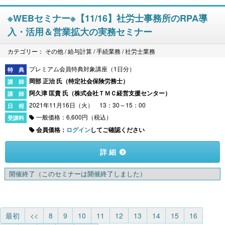
※WEBセミナー※【11/16】社労士事務所のRPA導
入・活用＆営業拡大の実務セミナー
カテゴリー： その他 / 給与計算 / 手続業務 / 社労士業務
プレミアム会員特典対象講座（1日分）
岡部 正治 氏（
特定社会保険労務士
）
阿久津 匡貴 氏（
株式会社ＴＭＣ経営支援センター
）
2021年11月16日（火） 13：30～15：00
一般価格：6,600円（税込）
会員価格：
ログイン
してご確認ください
詳 細
開催終了
（このセミナーは開催終了しました）
最初
<<
8
9
10
11
12
13
14
15
16