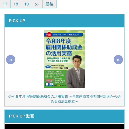
17
18
19
>>
最後
PICK UP
«
»
令和８年度 雇用関係助成金の活用実務 ～事業内職業能力開発計画から始
める助成金提案～
PICK UP 動画