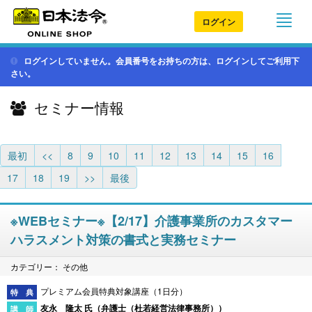
ログイン
ログインしていません。会員番号をお持ちの方は、ログインしてご利用下
さい。
セミナー情報
最初
<<
8
9
10
11
12
13
14
15
16
17
18
19
>>
最後
※WEBセミナー※【2/17】介護事業所のカスタマー
ハラスメント対策の書式と実務セミナー
カテゴリー： その他
プレミアム会員特典対象講座（1日分）
友永 隆太 氏（
弁護士（杜若経営法律事務所）
）