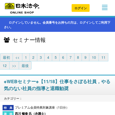
ログイン
ログインしていません。会員番号をお持ちの方は、ログインしてご利用下
さい。
セミナー情報
最初
<<
1
2
3
4
5
6
7
8
9
10
11
12
>>
最後
※WEBセミナー※【11/18】仕事をさぼる社員，やる
気のない社員の指導と退職勧奨
カテゴリー：
プレミアム会員特典対象講座（1日分）
西川 暢春 氏（
弁護士
）