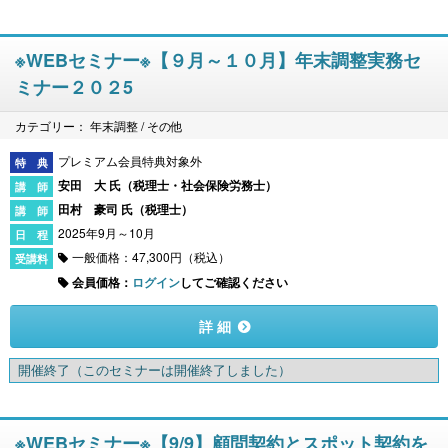
※WEBセミナー※【９月～１０月】年末調整実務セ
ミナー２０２5
カテゴリー： 年末調整 / その他
プレミアム会員特典対象外
安田 大 氏（
税理士・社会保険労務士
）
田村 豪司 氏（
税理士
）
2025年9月～10月
一般価格：47,300円（税込）
会員価格：
ログイン
してご確認ください
詳 細
開催終了
（このセミナーは開催終了しました）
※WEBセミナー※【9/9】顧問契約とスポット契約を