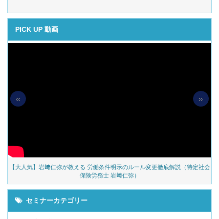
PICK UP 動画
«
»
の
【大人気】岩﨑仁弥が教える 労働条件明示のルール変更徹底解説（特定社会
保険労務士 岩﨑仁弥）
セミナーカテゴリー