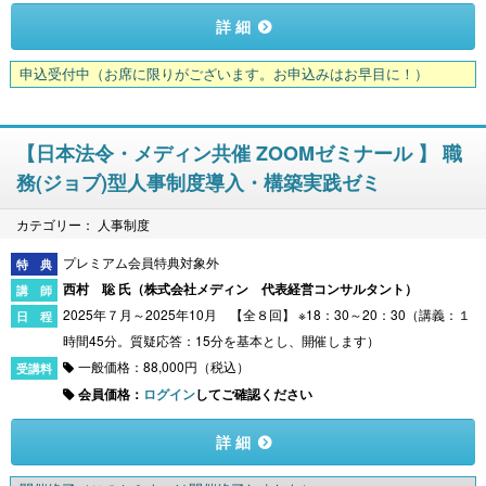
詳 細
申込受付中
（お席に限りがございます。お申込みはお早目に！）
【日本法令・メディン共催 ZOOMゼミナール 】 職
務(ジョブ)型人事制度導入・構築実践ゼミ
カテゴリー： 人事制度
プレミアム会員特典対象外
西村 聡 氏（
株式会社メディン 代表経営コンサルタント
）
2025年７月～2025年10月 【全８回】 ※18：30～20：30（講義：１
時間45分。質疑応答：15分を基本とし、開催します）
一般価格：88,000円（税込）
会員価格：
ログイン
してご確認ください
詳 細