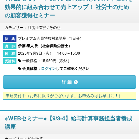
効果的に組み合わせて売上アップ！ 社労士のため
の顧客獲得セミナー
カテゴリー： 社労士業務 / その他
プレミアム会員特典対象講座（1日分）
伊藤 泰人 氏（
社会保険労務士
）
2025年9月9日（火） 14:00～15:30
一般価格：15,950円（税込）
会員価格：
ログイン
してご確認ください
詳 細
申込受付中
（お席に限りがございます。お申込みはお早目に！）
※WEBセミナー※【9/3-4】給与計算事務担当者養成
講座
カテゴリー： 給与計算