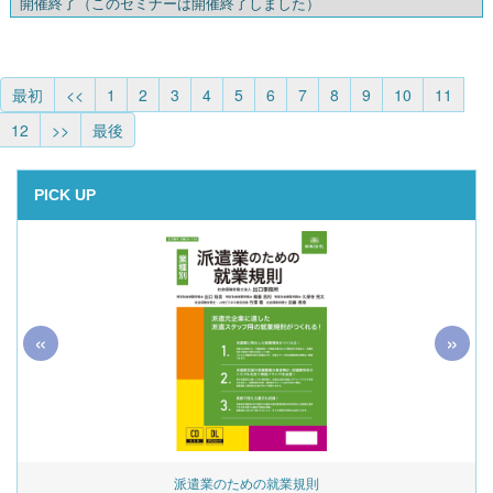
開催終了
（このセミナーは開催終了しました）
最初
<<
1
2
3
4
5
6
7
8
9
10
11
12
>>
最後
PICK UP
«
»
始
派遣業のための就業規則