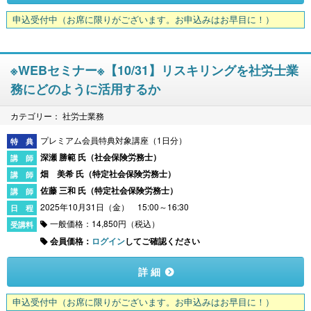
申込受付中
（お席に限りがございます。お申込みはお早目に！）
※WEBセミナー※【10/31】リスキリングを社労士業
務にどのように活用するか
カテゴリー： 社労士業務
プレミアム会員特典対象講座（1日分）
深瀬 勝範 氏（
社会保険労務士
）
畑 美希 氏（
特定社会保険労務士
）
佐藤 三和 氏（
特定社会保険労務士
）
2025年10月31日（金） 15:00～16:30
一般価格：14,850円（税込）
会員価格：
ログイン
してご確認ください
詳 細
申込受付中
（お席に限りがございます。お申込みはお早目に！）