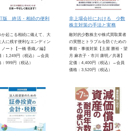
訂版 終活・相続の便利
非上場会社における 少数
株主対策の手法と実務
つか起こる相続に備えて、大
敵対的少数株主や株式買取業者
な人に残す便利なエンディン
の実態とトラブルを防ぐための
・ノート【一橋 香織／編】
事前・事後対策【土屋 勝裕・望
価：1,249円（税込）→会員
月 麻衣子・市川 康明／共著】
格：999円（税込）
定価：4,400円（税込）→会員
価格：3,520円（税込）