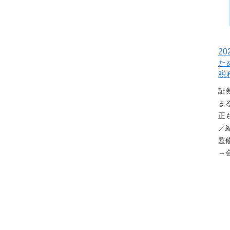
2
た
税
証
ま
正
／
監修
→