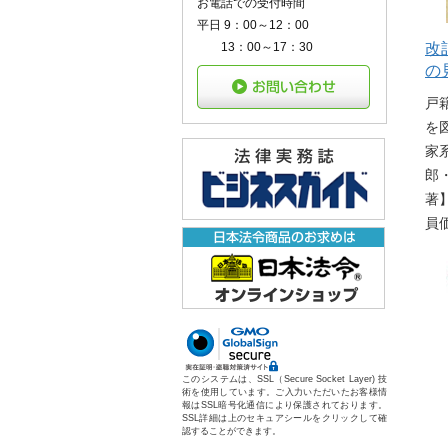
お電話での受付時間
平日 9：00～12：00
13：00～17：30
改
の
戸
を
家
郎
著】
員
このシステムは、SSL（Secure Socket Layer) 技
術を使用しています。ご入力いただいたお客様情
報はSSL暗号化通信により保護されております。
SSL詳細は上のセキュアシールをクリックして確
認することができます。