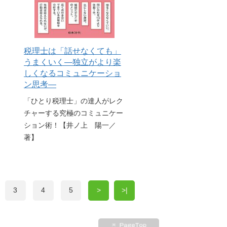
税理士は「話せなくても」
うまくいく―独立がより楽
しくなるコミュニケーショ
ン思考―
「ひとり税理士」の達人がレク
チャーする究極のコミュニケー
ション術！【井ノ上 陽一／
著】
3
4
5
>
>|