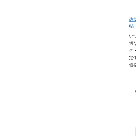
改
帖
い
切
グ
定
価