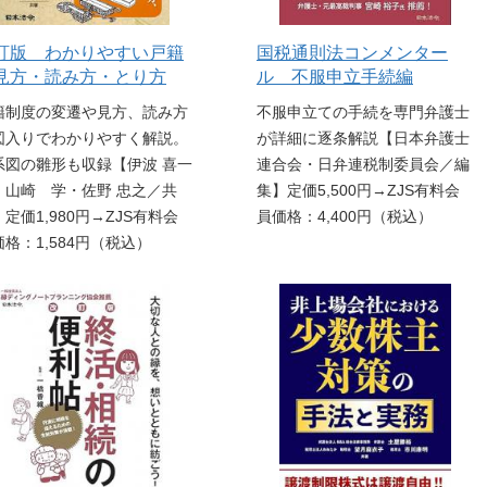
訂版 わかりやすい戸籍
国税通則法コンメンター
見方・読み方・とり方
ル 不服申立手続編
籍制度の変遷や見方、読み方
不服申立ての手続を専門弁護士
図入りでわかりやすく解説。
が詳細に逐条解説【日本弁護士
系図の雛形も収録【伊波 喜一
連合会・日弁連税制委員会／編
・山崎 学・佐野 忠之／共
集】定価5,500円→ZJS有料会
定価1,980円→ZJS有料会
員価格：4,400円（税込）
価格：1,584円（税込）