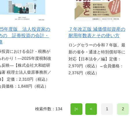
025年度版 法人投資家の
７年改正版 減価償却資産の
めの 証券投資の会計・
耐用年数表とその使い方
務
ロングセラーの令和７年版。最
券投資における会計・税務が
新の省令・通達と特別償却等に
るわかり！―2025年度税制改
対応【日本法令／編】定価：
も反映―【株式会社大和総研
2,970円（税込）→会員価格：
編著 税理士法人柴原事務所／
2,376円（税込）
】 定価：2,310円（税込）
会員価格：1,848円（税込）
検索件数：134
|<
<
1
2