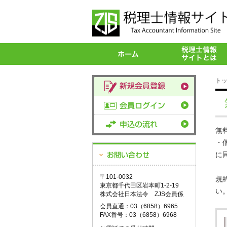
ト
無
・
に
〒101-0032
規
東京都千代田区岩本町1-2-19
い
株式会社日本法令 ZJS会員係
会員直通：03（6858）6965
FAX番号：03（6858）6968