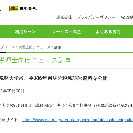
ップページ
税理士向けニュース
詳細
税理士向けニュース記事
税務大学校、令和6年判決分税務訴訟資料を公開
26年05月08日
務大学校は5月8日、課税関係判決（令和6年判決分（税務訴訟資料第274号「
。
連サイト
https://www.nta.go.jp/about/organization/ntc/soshoshiryo/k