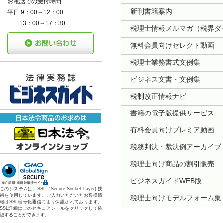
お電話での受付時間
新刊書籍案内
平日 9：00～12：00
13：00～17：30
税理士情報メルマガ（税界ダ
無料会員向けセレクト動画
税理士業務書式文例集
ビジネス文書・文例集
税制改正情報ナビ
書籍の電子版提供サービス
有料会員向けプレミア動画
税務判決・裁決例アーカイブ
税理士向け商品の割引販売
ビジネスガイドWEB版
このシステムは、SSL（Secure Socket Layer) 技
術を使用しています。ご入力いただいたお客様情
税理士向けモデルフォーム集
報はSSL暗号化通信により保護されております。
SSL詳細は上のセキュアシールをクリックして確
認することができます。