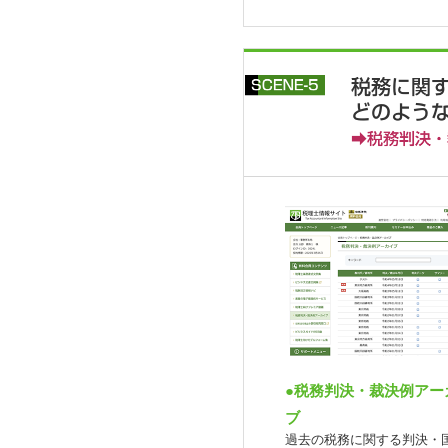
●税務判決・裁決例アー
ブ
過去の税務に関する判決・