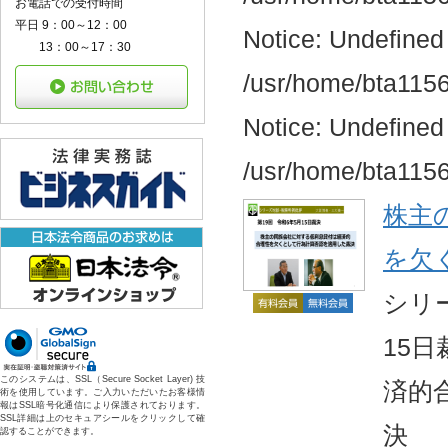
お電話での受付時間
平日 9：00～12：00
Notice: Undefined 
13：00～17：30
/usr/home/bta11560
Notice: Undefined
/usr/home/bta11560
株主
を欠
シリ
15
このシステムは、SSL（Secure Socket Layer) 技
済的
術を使用しています。ご入力いただいたお客様情
報はSSL暗号化通信により保護されております。
SSL詳細は上のセキュアシールをクリックして確
決
認することができます。