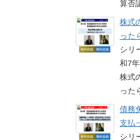
算否
株式
った
シリ
和7
株式
った
債務
支払
シリ