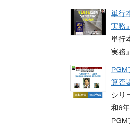
単行
実務
単行
実務
PG
算否
シリ
和6
PG