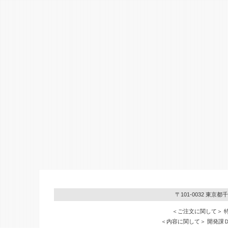
〒101-0032 東京
＜ご注文に関して＞ 特販
＜内容に関して＞ 開発課ＤＶ