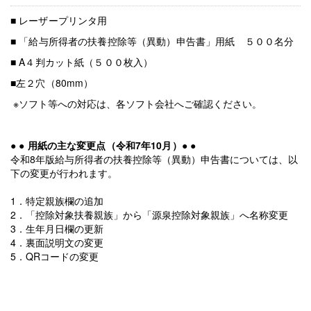
■
レーザープリンタ用
■ 「給与所得者の扶養控除等（異動）申告書」用紙 ５００名分
■ A４判カット紙（５００枚入）
■左２穴（80mm）
※ソフト等への対応は、各ソフト会社へご確認ください。
● ● 用紙の主な変更点（令和7年10月）● ●
令和8年版給与所得者の扶養控除等（異動）申告書については、以
下の変更が行われます。
1．特定親族欄の追加
2．「控除対象扶養親族」から「源泉控除対象親族」へ名称変更
3．生年月日欄の更新
4．裏面説明文の変更
5．QRコードの変更