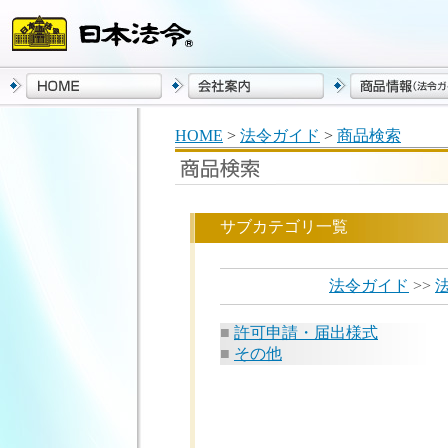
HOME
>
法令ガイド
>
商品検索
サブカテゴリ一覧
法令ガイド
>>
■
許可申請・届出様式
■
その他