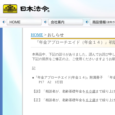
HOME
> おしらせ
『年金アプローチエイド（年金１４）』初
本商品中、下記の誤りがありました。謹んでお詫び申
下記の箇所をご修正の上、ご使用くださいますようお
記
●『年金アプローチエイド(年金１４)』附属冊子 「
P17 A2 1行目
【誤】「相談者が、老齢基礎年金を
６０歳
まで繰り上
【正】「相談者が、老齢基礎年金を
６２歳
まで繰り上