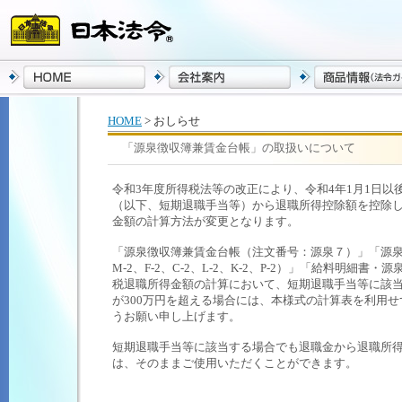
HOME
> おしらせ
「源泉徴収簿兼賃金台帳」の取扱いについて
令和3年度所得税法等の改正により、令和4年1月1日以
（以下、短期退職手当等）から退職所得控除額を控除し
金額の計算方法が変更となります。
「源泉徴収簿兼賃金台帳（注文番号：源泉７）」「源泉
M-2、F-2、C-2、L-2、K-2、P-2）」「給料明
税退職所得金額の計算において、短期退職手当等に該
が300万円を超える場合には、本様式の計算表を利用
うお願い申し上げます。
短期退職手当等に該当する場合でも退職金から退職所得
は、そのままご使用いただくことができます。