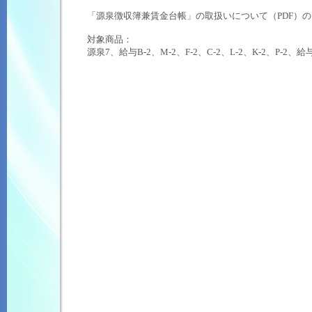
「源泉徴収簿兼賃金台帳」の取扱いについて（PDF）
の
対象商品：
源泉7、給与B-2、M-2、F-2、C-2、L-2、K-2、P-2、給