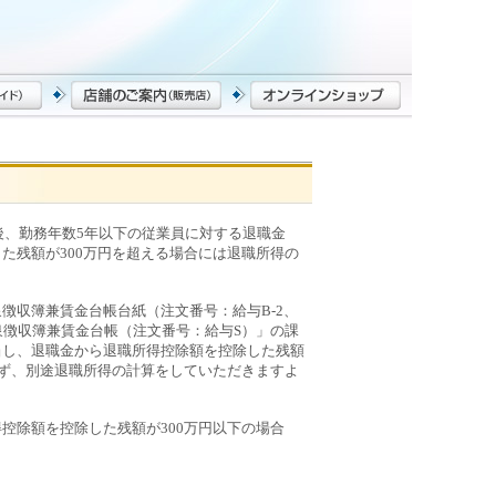
後、勤務年数5年以下の従業員に対する退職金
た残額が300万円を超える場合には退職所得の
徴収簿兼賃金台帳台紙（注文番号：給与B-2、
細書・源泉徴収簿兼賃金台帳（注文番号：給与S）」の課
当し、退職金から退職所得控除額を控除した残額
せず、別途退職所得の計算をしていただきますよ
控除額を控除した残額が300万円以下の場合