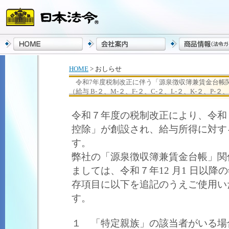
HOME
> おしらせ
令和7年度税制改正に伴う「源泉徴収簿兼賃金台帳
（給与 B-２、M-２、F-２、C-２、L-２、K-２、P-
令和７年度の税制改正により、令和７
控除」が創設され、給与所得に対す
す。
弊社の「源泉徴収簿兼賃金台帳」関
ましては、令和７年12 月1 日以
存項目に以下を追記のうえご使用い
す。
１ 「特定親族」の該当者がいる場