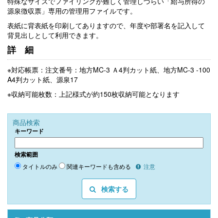
特殊なサイズでファイリングが難しく管理しづらい「給与所得の
源泉徴収票」専用の管理用ファイルです。
表紙に背表紙を印刷してありますので、年度や部署名を記入して
背見出しとして利用できます。
詳細
※対応帳票：注文番号：地方MC-3 Ａ
4
判カット紙、地方MC-3 -
100
A4
判カット紙、源泉1
7
※
収納可能枚数：上記様式が約
150
枚収納可能となります
商品検索
キーワード
検索範囲
タイトルのみ
関連キーワードも含める
注意
検索する