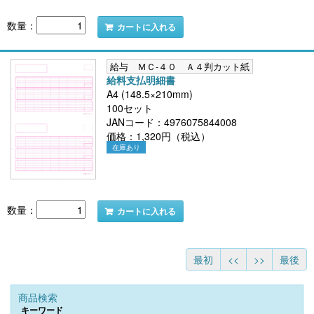
数量：
カートに入れる
給与 ＭＣ-４０ Ａ４判カット紙
給料支払明細書
A4 (148.5×210mm)
100セット
JANコード：4976075844008
価格：1,320円（税込）
在庫あり
数量：
カートに入れる
最初
<<
>>
最後
商品検索
キーワード