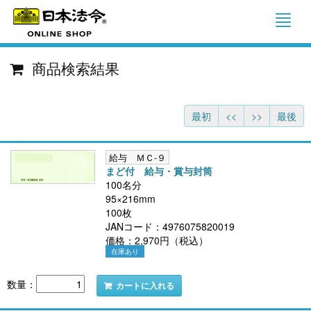
商品検索結果
最初
<<
>>
最後
給与 ＭＣ-９
まど付 給与・賞与封筒
100名分
95×216mm
100枚
JANコード：4976075820019
価格：2,970円（税込）
在庫あり
数量：
カートに入れる