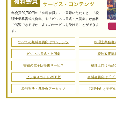
2026-07-31
福岡局、「一般取引資料せんの提出」について告知
年会費29,700円の「有料会員」にご登録いただくと、「税
2026-07-31
理士業務書式文例集」や「ビジネス書式・文例集」が無料
国税庁、令和7年度統計年報（不服審査・訴訟事件、税理士関係）を
で閲覧できるほか、多くのサービスを受けることができま
2026-07-31
す。
措置法施行規則・法人税法施行規則を一部改正
すべての無料会員向けコンテンツ
税理士業務書
2026-07-31
国税庁、措置法40条通達の改正のあらましを公表
ビジネス書式・文例集
税制改正情
2026-07-30
書籍の電子版提供サービス
税理士向け商品
国税庁、令和8年熊本地震により閉庁していた税務署の再開について
ビジネスガイドWEB版
有料会員向け「プ
税務判決・裁決例アーカイブ
税理士向けモデル