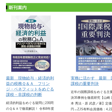
最新 現物給与・経済的利
実務に活かす 最新 
益の税務Ｑ＆Ａ フリン
課税の重要判決
ジ・ベネフィットをめぐる
近年の国際課税をめぐる主
課税・非課税の判断
決35事例を徹底研究【山崎 
経済的利益をめぐる疑問に235問
本 秀法・原 武彦／著】定価5
のＱ＆Ａで徹底解説！ 令和8年度
円→ZJS有料会員価格：4,2