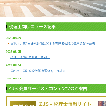
2026-08-05
パティーズ事件（組織再編
株式の評価と総則
国税庁、第4回株式評価に関する有識者会議の議事要旨を公表
為計算否認の可否）
ってきたと思った
談・税務判例批評 第18回
シリーズ対談・税
2026-08-05
6年9月27日判決 東京高裁
東京地裁令和7年1
税理士法施行規則を一部改正
23日判決 PGMプロパティー
令和7年6月19日
織再編成に係る行為計算否認
６項～風向きが変
2026-08-04
ら？
詳細を読む
» 詳細を読む
国税庁、国外送金等調書通達を一部改正
2026-08-04
国税庁、熊本地震に係る国税の申告納付期限の延長について告知
2026-08-03
国税庁、10月以降の税務署総合窓口の受付時間について告知