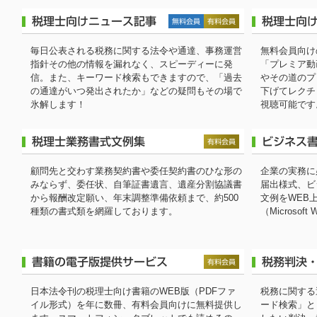
「ビジネスガイド WEB版」2026年5月号をアップしました。
2026-03-10
毎日公表される税務に関する法令や通達、事務運営
無料会員向け
「ビジネスガイド WEB版」2026年4月号をアップしました。
指針その他の情報を漏れなく、スピーディーに発
「プレミア動
信。また、キーワード検索もできますので、「過去
やその道のプ
2026-02-25
の通達がいつ発出されたか」などの疑問もその場で
下げてレクチ
税制改正情報ナビを更新しました。
氷解します！
視聴可能です
2026-02-10
「ビジネスガイド WEB版」2026年3月号をアップしました。
2026-01-09
顧問先と交わす業務契約書や委任契約書のひな形の
企業の実務に
「ビジネスガイド WEB版」2026年2月号をアップしました。
みならず、委任状、自筆証書遺言、遺産分割協議書
届出様式、ビ
から報酬改定願い、年末調整準備依頼まで、約500
文例をWEB
2026-01-07
種類の書式類を網羅しております。
（Microsoft
「税理士向け動画」をアップしました。
2025-12-22
年末年始 休業日のご案内
2025-12-10
日本法令刊の税理士向け書籍のWEB版（PDFファ
税務に関する
「ビジネスガイド WEB版」2026年1月号をアップしました。
イル形式）を年に数冊、有料会員向けに無料提供し
ード検索」と