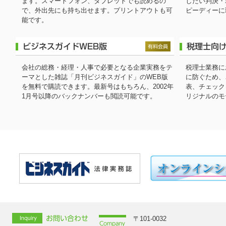
ます。スマートフォン、タブレットでも読めるの
したい判決・
2025-11-10
で、外出先にも持ち出せます。プリントアウトも可
ピーディーに
「ビジネスガイド WEB版」2025年12月号をアップしました。
能です。
2025-10-27
単行本『非上場会社における少数株主対策の手法と実務』 紹介動画
ました。
会社の総務・経理・人事で必要となる企業実務をテ
税理士業務に
2025-10-14
ーマとした雑誌「月刊ビジネスガイド」のWEB版
に防ぐため、
を無料で購読できます。最新号はもちろん、2002年
表、チェック
『税理士業務書式文例集』を更新しました。
1月号以降のバックナンバーも閲読可能です。
リジナルのモ
2025-10-09
「ビジネスガイド WEB版」2025年11月号をアップしました。
2025-09-12
利用規約を改定しました
2025-09-09
「ビジネスガイド WEB版」2025年10月号をアップしました。
2025-08-27
「税理士向け動画」をアップしました。
〒101-0032