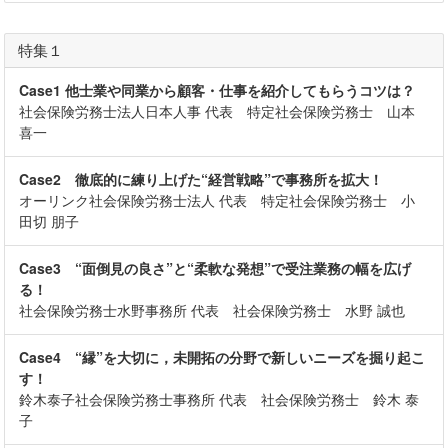
特集１
Case1 他士業や同業から顧客・仕事を紹介してもらうコツは？
社会保険労務士法人日本人事 代表 特定社会保険労務士 山本
喜一
Case2 徹底的に練り上げた“経営戦略”で事務所を拡大！
オーリンク社会保険労務士法人 代表 特定社会保険労務士 小
田切 朋子
Case3 “面倒見の良さ”と“柔軟な発想”で受注業務の幅を広げ
る！
社会保険労務士水野事務所 代表 社会保険労務士 水野 誠也
Case4 “縁”を大切に，未開拓の分野で新しいニーズを掘り起こ
す！
鈴木泰子社会保険労務士事務所 代表 社会保険労務士 鈴木 泰
子