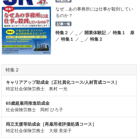
特集記事
なぜ，あの事務所には仕事が殺到してい
るのか？
記事一覧
特集２
／
_
／
開業体験記
／
特集１ 扉
／
特集１
／
_
／
特集２
特集２
キャリアアップ助成金［正社員化コース/人材育成コース］
特定社会保険労務士 奥村 一光
65歳超雇用推進助成金
社会保険労務士 岡村 ひろ子
両立支援等助成金［再雇用者評価処遇コース］
特定社会保険労務士 大畑 美栄子