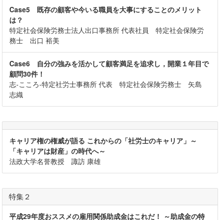
Case5 既存の顧客や今いる職員を大事にすることのメリット
は？
特定社会保険労務士法人出口事務所 代表社員 特定社会保険労
務士 出口 裕美
Case6 自分の強みを活かして顧客満足を追求し，開業１年目で
顧問30件！
志-こころ-特定社労士事務所 代表 特定社会保険労務士 矢島
志織
キャリア権の権威が語る これからの「社労士のキャリア」～
「キャリアは財産」の時代へ～
法政大学名誉教授 諏訪 康雄
特集２
平成29年度おススメの雇用関係助成金はこれだ！ ～助成金の特