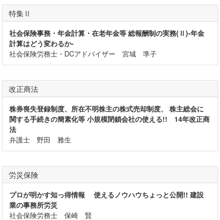
特集Ⅱ
社会保険事務・年金計算・在老年金等 総報酬制の実務(Ⅱ)-年金
計算はどう変わるか-
社会保険労務士・DCアドバイザー 宮城 準子
改正商法
株券喪失登録制度、所在不明株主の株式売却制度、 株主総会に
関する手続きの簡素化等 小規模閉鎖会社の使える!! 14年改正商
法
弁護士 野田 雅生
労災保険
プロが明かす知っ得情報 使えるノウハウちょっと公開!! 建設
業の事務所労災
社会保険労務士 保崎 賢