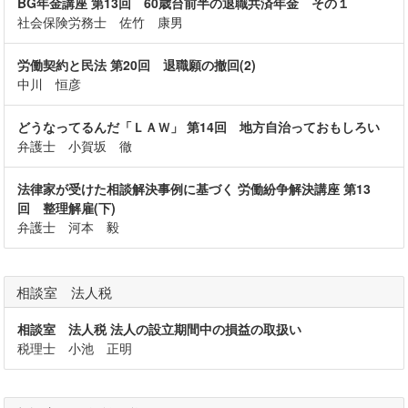
BG年金講座 第13回 60歳台前半の退職共済年金 その１
社会保険労務士 佐竹 康男
労働契約と民法 第20回 退職願の撤回(2)
中川 恒彦
どうなってるんだ「ＬＡＷ」 第14回 地方自治っておもしろい
弁護士 小賀坂 徹
法律家が受けた相談解決事例に基づく 労働紛争解決講座 第13
回 整理解雇(下)
弁護士 河本 毅
相談室 法人税
相談室 法人税 法人の設立期間中の損益の取扱い
税理士 小池 正明