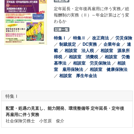
特集記事
定年延長・定年後再雇用に伴う実務／総
報酬制の実務（Ⅱ）～年金計算はどう変
わるか
記事一覧
特集Ⅰ
／
特集Ⅱ
／
改正商法
／
労災保険
／
制裁規定
／
DC実務
／
企業年金
／
連
載
／
相談室 法人税
／
相談室 源泉所
得税
／
相談室 消費税
／
相談室 労働
基準法
／
相談室 労災保険法
／
相談
室 雇用保険法
／
相談室 健康保険法
／
相談室 厚生年金法
特集Ⅰ
配置・処遇の見直し、能力開発、環境整備等 定年延長・定年後
再雇用に伴う実務
社会保険労務士 小笠原 俊介