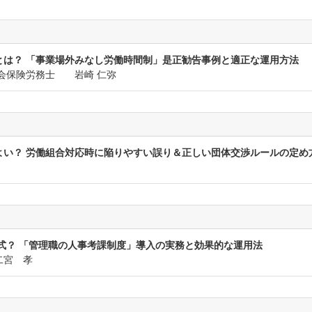
とは？ 「事業場外みなし労働時間制」是正勧告事例と適正な運用方法
会保険労務士 岩崎 仁弥
よい？ 労働組合対応時に陥りやすい誤り＆正しい団体交渉ルールの定め
式？ 「管理職の人事考課制度」導入の実務と効果的な運用法
二宮 孝