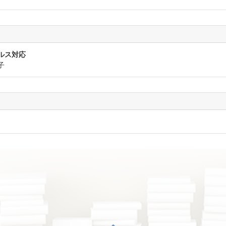
ルス対応
子