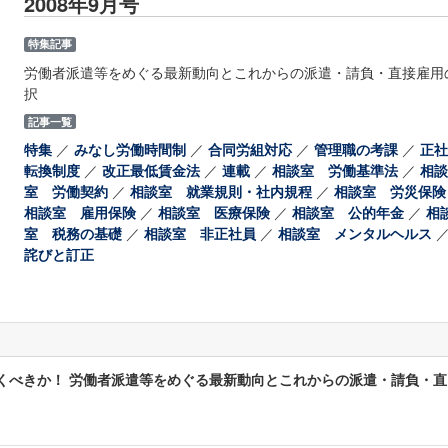
2008年9月号
特集記事
労働者派遣等をめぐる最新動向とこれからの派遣・請負・直接雇用
択
記事一覧
特集
／
みなし労働時間制
／
合同労組対応
／
管理職の考課
／
正社
転換制度
／
改正最低賃金法
／
連載
／
相談室 労働基準法
／
相談
室 労働契約
／
相談室 就業規則・社内規程
／
相談室 労災保険
相談室 雇用保険
／
相談室 医療保険
／
相談室 公的年金
／
相
室 税務の基礎
／
相談室 非正社員
／
相談室 メンタルヘルス
詫びと訂正
いくべきか！ 労働者派遣等をめぐる最新動向とこれからの派遣・請負・直