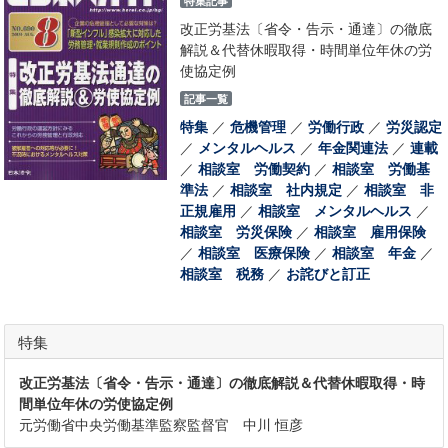
特集記事
改正労基法〔省令・告示・通達〕の徹底
解説＆代替休暇取得・時間単位年休の労
使協定例
記事一覧
特集
／
危機管理
／
労働行政
／
労災認定
／
メンタルヘルス
／
年金関連法
／
連載
／
相談室 労働契約
／
相談室 労働基
準法
／
相談室 社内規定
／
相談室 非
正規雇用
／
相談室 メンタルヘルス
／
相談室 労災保険
／
相談室 雇用保険
／
相談室 医療保険
／
相談室 年金
／
相談室 税務
／
お詫びと訂正
特集
改正労基法〔省令・告示・通達〕の徹底解説＆代替休暇取得・時
間単位年休の労使協定例
元労働省中央労働基準監察監督官 中川 恒彦