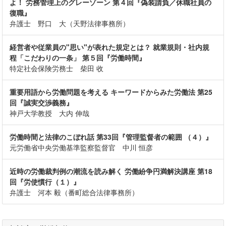
よ！ 労務管理上のグレーゾーン 第４回『偽装請負／休職社員の
復職』
弁護士 野口 大（天野法律事務所）
経営者や従業員の"思い"が表れた規定とは？ 就業規則・社内規
程「こだわりの一条」 第５回『労働時間』
特定社会保険労務士 柴田 收
重要用語から労働問題を考える キーワードからみた労働法 第25
回『誠実交渉義務』
神戸大学教授 大内 伸哉
労働時間と法律のこぼれ話 第33回『管理監督者の範囲 （４）』
元労働省中央労働基準監察監督官 中川 恒彦
近時の労働裁判例の潮流を読み解く 労働紛争円満解決講座 第18
回『労使慣行（１）』
弁護士 河本 毅（番町総合法律事務所）