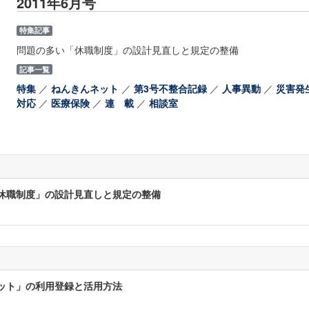
2011年6月号
特集記事
問題の多い「休職制度」の設計見直しと規定の整備
記事一覧
特集
／
ねんきんネット
／
第3号不整合記録
／
人事異動
／
災害発
対応
／
医療保険
／
連 載
／
相談室
休職制度」の設計見直しと規定の整備
ット」の利用登録と活用方法