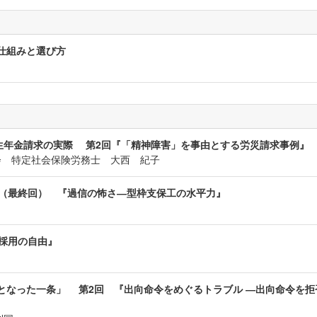
仕組みと選び方
生年金請求の実際 第2回『「精神障害」を事由とする労災請求事例』
の会 特定社会保険労務士 大西 紀子
回（最終回） 『過信の怖さ―型枠支保工の水平力』
採用の自由』
となった一条」 第2回 『出向命令をめぐるトラブル ―出向命令を拒