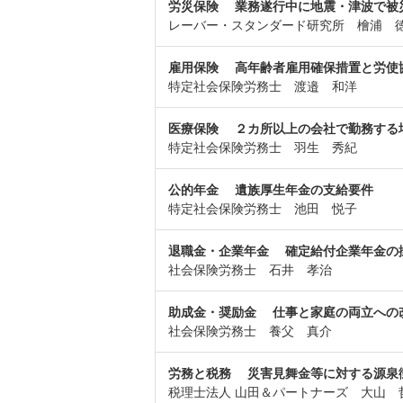
労災保険 業務遂行中に地震・津波で被
レーバー・スタンダード研究所 檜浦 
雇用保険 高年齢者雇用確保措置と労使
特定社会保険労務士 渡邉 和洋
医療保険 ２カ所以上の会社で勤務する
特定社会保険労務士 羽生 秀紀
公的年金 遺族厚生年金の支給要件
特定社会保険労務士 池田 悦子
退職金・企業年金 確定給付企業年金の
社会保険労務士 石井 孝治
助成金・奨励金 仕事と家庭の両立への
社会保険労務士 養父 真介
労務と税務 災害見舞金等に対する源泉
税理士法人 山田＆パートナーズ 大山 