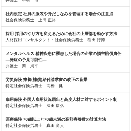
社内規定 社員の服装や身だしなみを管理する場合の注意点
社会保険労務士 上田 正裕
採用 採用のやり方を変えるために会社の上層部を動かす方法
人材採用コンサルタント・社会保険労務士 稲田 行徳
メンタルヘルス 精神疾患に罹患した場合の企業の損害賠償責任
―発症の予見可能性―
弁護士 秦 周平
労災保険 療養(補償)給付請求書の改正の背景
特定社会保険労務士 高橋 健
雇用保険 外国人雇用状況届出と高度人材に対するポイント制
特定社会保険労務士 深田 康弘
医療保険 70歳以上と70歳未満の高額療養費の計算方法
特定社会保険労務士 真田 尚人