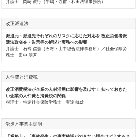
弁護士 岡崎 教行（牛嶋・寺前・和田法律事務所）
改正派遣法
派遣元・派遣先それぞれのリスクに応じた対応を 改正労働者派
遣法政省令・告示等の解説と実務への影響
弁護士 石嵜 信憲（石嵜・山中総合法律事務所）／社会保険労
務士 田中 朋斉
人件費と消費税
改正消費税法が企業の人材活用に影響を及ぼす！ 知っておきた
い企業の人件費と消費税の関係
税理士・特定社会保険労務士 宝達 峰雄
労災と事業主証明
「業務上」「事故発生」の事実確認ができない場合はどうする？