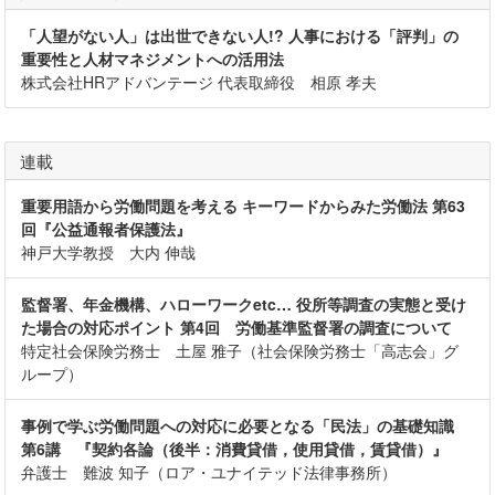
「人望がない人」は出世できない人!? 人事における「評判」の
重要性と人材マネジメントへの活用法
株式会社HRアドバンテージ 代表取締役 相原 孝夫
連載
重要用語から労働問題を考える キーワードからみた労働法 第63
回『公益通報者保護法』
神戸大学教授 大内 伸哉
監督署、年金機構、ハローワークetc… 役所等調査の実態と受け
た場合の対応ポイント 第4回 労働基準監督署の調査について
特定社会保険労務士 土屋 雅子（社会保険労務士「高志会」グ
ループ）
事例で学ぶ労働問題への対応に必要となる「民法」の基礎知識
第6講 『契約各論（後半：消費貸借，使用貸借，賃貸借）』
弁護士 難波 知子（ロア・ユナイテッド法律事務所）