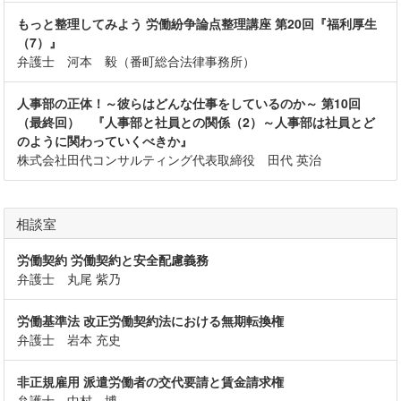
もっと整理してみよう 労働紛争論点整理講座 第20回『福利厚生
（7）』
弁護士 河本 毅（番町総合法律事務所）
人事部の正体！～彼らはどんな仕事をしているのか～ 第10回
（最終回） 『人事部と社員との関係（2）～人事部は社員とど
のように関わっていくべきか』
株式会社田代コンサルティング代表取締役 田代 英治
相談室
労働契約 労働契約と安全配慮義務
弁護士 丸尾 紫乃
労働基準法 改正労働契約法における無期転換権
弁護士 岩本 充史
非正規雇用 派遣労働者の交代要請と賃金請求権
弁護士 中村 博