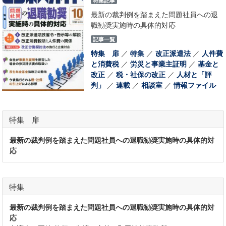
特集記事
最新の裁判例を踏まえた問題社員への退
職勧奨実施時の具体的対応
記事一覧
特集 扉
／
特集
／
改正派遣法
／
人件費
と消費税
／
労災と事業主証明
／
基金と
改正
／
税・社保の改正
／
人材と「評
判」
／
連載
／
相談室
／
情報ファイル
特集 扉
最新の裁判例を踏まえた問題社員への退職勧奨実施時の具体的対
応
特集
最新の裁判例を踏まえた問題社員への退職勧奨実施時の具体的対
応