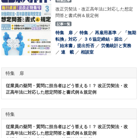
特集記事
改正労契法・改正高年法に対応した想定
問答と書式例＆規定例
記事一覧
特集 扉
／
特集
／
再雇用基準
／
「無期
転換」対応
／
３６協定締結・届出
／
「始末書」提出拒否
／
労働統計と実務
／
連 載
／
相談室
特集 扉
従業員の疑問・質問に担当者はどう答える！？ 改正労契法・改
正高年法に対応した想定問答と書式例＆規定例
特集
従業員の疑問・質問に担当者はどう答える！？ 改正労契法・改
正高年法に対応した想定問答と書式例＆規定例