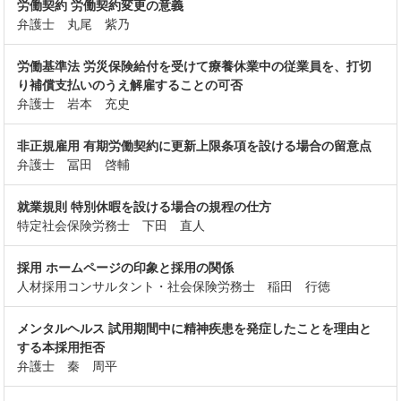
労働契約 労働契約変更の意義
弁護士 丸尾 紫乃
労働基準法 労災保険給付を受けて療養休業中の従業員を、打切
り補償支払いのうえ解雇することの可否
弁護士 岩本 充史
非正規雇用 有期労働契約に更新上限条項を設ける場合の留意点
弁護士 冨田 啓輔
就業規則 特別休暇を設ける場合の規程の仕方
特定社会保険労務士 下田 直人
採用 ホームページの印象と採用の関係
人材採用コンサルタント・社会保険労務士 稲田 行徳
メンタルヘルス 試用期間中に精神疾患を発症したことを理由と
する本採用拒否
弁護士 秦 周平