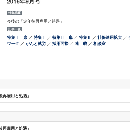
2016年9月号
特集記事
今後の「定年後再雇用と処遇」
記事一覧
特集Ⅰ 扉
／
特集Ⅰ
／
特集Ⅱ 扉
／
特集Ⅱ
／
社保適用拡大
／
ワーク
／
がんと就労
／
採用面接
／
連 載
／
相談室
後再雇用と処遇」
後再雇用と処遇」