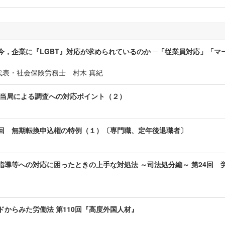
今，企業に『LGBT』対応が求められているのか ─「従業員対応」「マ
表・社会保険労務士 村木 真紀
と当局による調査への対応ポイント（２）
５回 無期転換申込権の特例（１）〔専門職、定年後退職者〕
指導等への対応に困ったときの上手な対処法 ～司法処分編～ 第24回 
ドからみた労働法 第110回『高度外国人材』