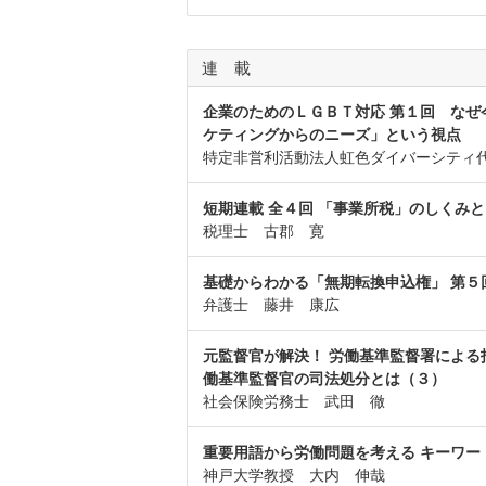
連 載
企業のためのＬＧＢＴ対応 第１回 なぜ
ケティングからのニーズ」という視点
特定非営利活動法人虹色ダイバーシティ代
短期連載 全４回 「事業所税」のしくみ
税理士 古郡 寛
基礎からわかる「無期転換申込権」 第
弁護士 藤井 康広
元監督官が解決！ 労働基準監督署による
働基準監督官の司法処分とは（３）
社会保険労務士 武田 徹
重要用語から労働問題を考える キーワー
神戸大学教授 大内 伸哉