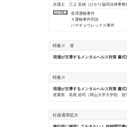
弁護士 三上 安雄（ひかり協同法律事務
関連記事
長澤運輸事件
Ｘ運輸事件判決
ハマキョウレックス事件
特集Ⅱ 扉
現場が主導するメンタルヘルス対策 書式
特集Ⅱ
現場が主導するメンタルヘルス対策 書式
産業医 高尾 総司（岡山大学大学院 疫
社保適用拡大
施行前に確認しておきたい！ 短時間労働