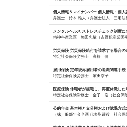
個人情報＆マイナンバー 個人情報・個人
弁護士 鈴木 雅人（弁護士法人 三宅法
メンタルヘルス ストレスチェック制度
精神科産業医 梅田忠敬（吉野聡産業医
労災保険 労災保険給付を請求する場合の
特定社会保険労務士 高橋 健
雇用保険 定年後再雇用者の退職関連手続
特定社会保険労務士 濱田京子
医療保険 休職者が復職し、再度休職した
特定社会保険労務士 金子 浩（社会保
公的年金 基本権と支分権および賦課方式
（株）服部年金企画 代表取締役 社会保