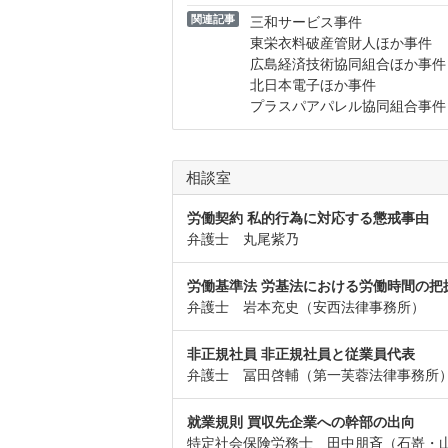
関連記事
三和サービス事件
東栄衣料破産管財人ほか事件
広島経済技術協同組合ほか事件
北日本電子ほか事件
プラスパアパレル協同組合事件
相談室
労働契約 私的行為に対応する懲戒事由
弁護士 丸尾紫乃
労働基準法 労基法における労働時間の把
弁護士 岩本充史（安西法律事務所）
非正規社員 非正規社員と従業員代表
弁護士 冨田啓輔（第一芙蓉法律事務所
就業規則 買収先企業への幹部の出向
特定社会保険労務士 田中朋斉（石嵜・