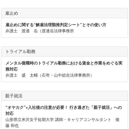
雇止め
雇止めに関する“解雇法理類推判定シート”とその使い方
弁護士 渡邊 岳（渡邊岳法律事務所
トライアル勤務
メンタル復職時のトライアル勤務における賃金と作業をめぐる実
務対応
弁護士 盛 太輔（石嵜・山中総合法律事務所）
親子就活
“オヤカク”+入社後の注意が必要！ 行き過ぎた「親子就活」への
対応
山形県立米沢女子短期大学 講師・キャリアコンサルタント 後
藤 和也