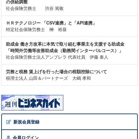
の併給調整
社会保険労務士 渋谷 篤敬
ＨＲテクノロジー 「CSV連携」と「API連携」
特定社会保険労務士 榊 裕葵
助成金 働き方改革に本気で取り組む事業主を支援する助成金
「時間外労働等改善助成金（勤務間インターバルコース）」
社会保険労務士法人アンブレラ 代表社員 伊藤 泰人
労務と税務 賃上げを行った場合の税額控除について
税理士法人 山田＆パートナーズ 大嶋 孝和
新規会員登録
会員ログイン