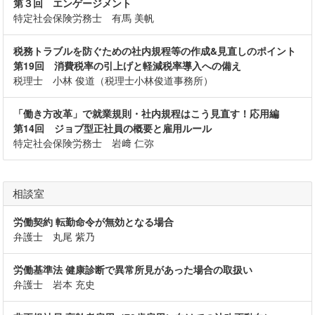
第３回 エンゲージメント
特定社会保険労務士 有馬 美帆
税務トラブルを防ぐための社内規程等の作成&見直しのポイント
第19回 消費税率の引上げと軽減税率導入への備え
税理士 小林 俊道（税理士小林俊道事務所）
「働き方改革」で就業規則・社内規程はこう見直す！応用編
第14回 ジョブ型正社員の概要と雇用ルール
特定社会保険労務士 岩﨑 仁弥
相談室
労働契約 転勤命令が無効となる場合
弁護士 丸尾 紫乃
労働基準法 健康診断で異常所見があった場合の取扱い
弁護士 岩本 充史