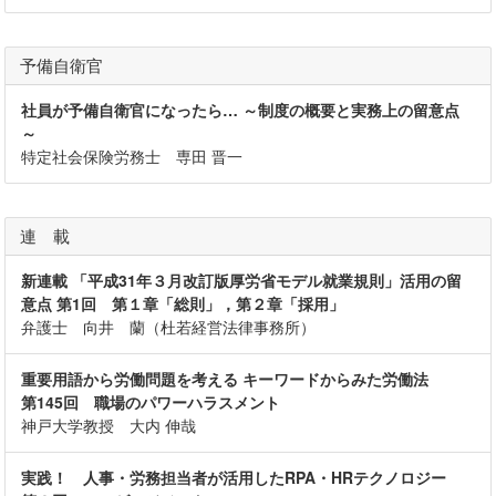
予備自衛官
社員が予備自衛官になったら… ～制度の概要と実務上の留意点
～
特定社会保険労務士 専田 晋一
連 載
新連載 「平成31年３月改訂版厚労省モデル就業規則」活用の留
意点 第1回 第１章「総則」，第２章「採用」
弁護士 向井 蘭（杜若経営法律事務所）
重要用語から労働問題を考える キーワードからみた労働法
第145回 職場のパワーハラスメント
神戸大学教授 大内 伸哉
実践！ 人事・労務担当者が活用したRPA・HRテクノロジー