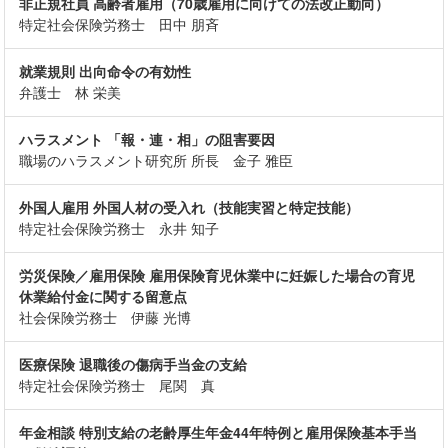
非正規社員 高齢者雇用（70歳雇用に向けての法改正動向）
特定社会保険労務士 田中 朋斉
就業規則 出向命令の有効性
弁護士 林 栄美
ハラスメント 「報・連・相」の阻害要因
職場のハラスメント研究所 所長 金子 雅臣
外国人雇用 外国人材の受入れ（技能実習と特定技能）
特定社会保険労務士 永井 知子
労災保険／雇用保険 雇用保険育児休業中に妊娠した場合の育児
休業給付金に関する留意点
社会保険労務士 伊藤 光博
医療保険 退職後の傷病手当金の支給
特定社会保険労務士 尾関 真
年金相談 特別支給の老齢厚生年金44年特例と雇用保険基本手当