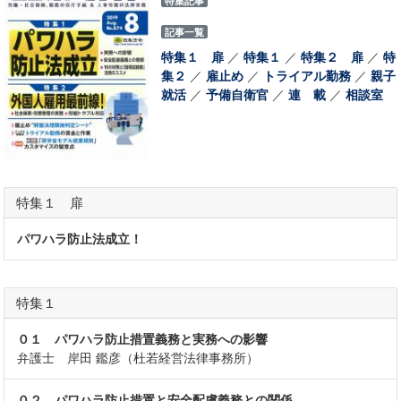
特集記事
記事一覧
特集１ 扉
／
特集１
／
特集２ 扉
／
特
集２
／
雇止め
／
トライアル勤務
／
親子
就活
／
予備自衛官
／
連 載
／
相談室
特集１ 扉
パワハラ防止法成立！
特集１
０１ パワハラ防止措置義務と実務への影響
弁護士 岸田 鑑彦（杜若経営法律事務所）
０２ パワハラ防止措置と安全配慮義務との関係