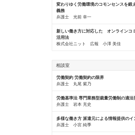
変わりゆく労働環境のコモンセンスを鍛え
義務
弁護士 光前 幸一
新しい働き方に対応した オンラインコミ
活用法
株式会社ニット 広報 小澤 美佳
相談室
労働契約 労働契約の限界
弁護士 丸尾 紫乃
労働基準法 専門業務型裁量労働制の適法
弁護士 岩本 充史
多様な働き方 派遣元による情報提供のイ
弁護士 小宮 純季