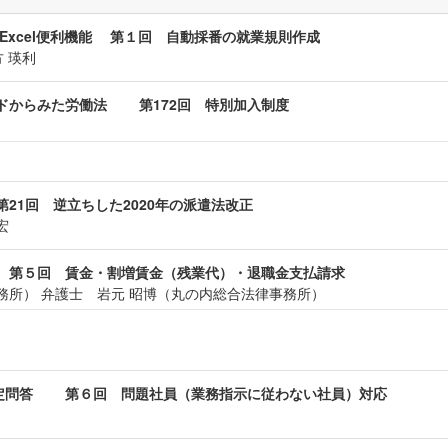
Excel便利機能 第１回 自動採番の就業規則作成
 瑛利
ードからみた労働法 第172回 特別加入制度
1回 逆立ちした2020年の派遣法改正
宏
 第５回 賃金・割増賃金（残業代）・退職金支払請求
務所） 弁護士 岩元 昭博（丸の内総合法律事務所）
定問答 第６回 問題社員（業務指示に従わない社員）対応
）