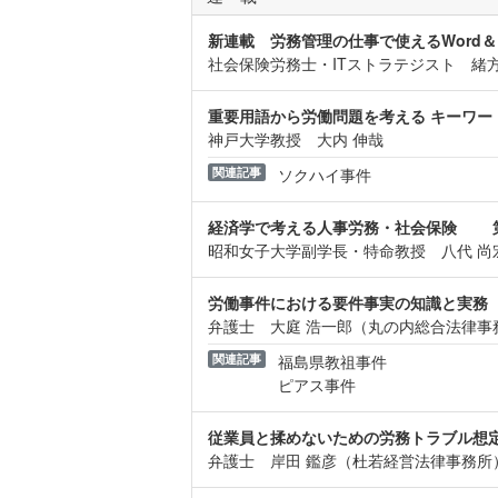
新連載 労務管理の仕事で使えるWord＆
社会保険労務士・ITストラテジスト 緒方
重要用語から労働問題を考える キーワ
神戸大学教授 大内 伸哉
関連記事
ソクハイ事件
経済学で考える人事労務・社会保険 第2
昭和女子大学副学長・特命教授 八代 尚
労働事件における要件事実の知識と実務
弁護士 大庭 浩一郎（丸の内総合法律事
関連記事
福島県教祖事件
ピアス事件
従業員と揉めないための労務トラブル想
弁護士 岸田 鑑彦（杜若経営法律事務所