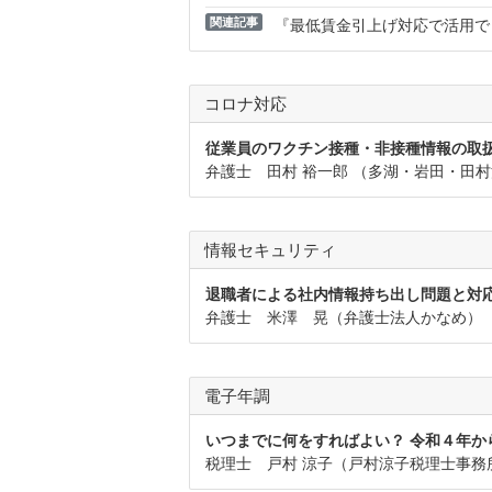
関連記事
『最低賃金引上げ対応で活用で
コロナ対応
従業員のワクチン接種・非接種情報の取
弁護士 田村 裕一郎 （多湖・岩田・田
情報セキュリティ
退職者による社内情報持ち出し問題と対
弁護士 米澤 晃（弁護士法人かなめ）
電子年調
いつまでに何をすればよい？ 令和４年か
税理士 戸村 涼子（戸村涼子税理士事務