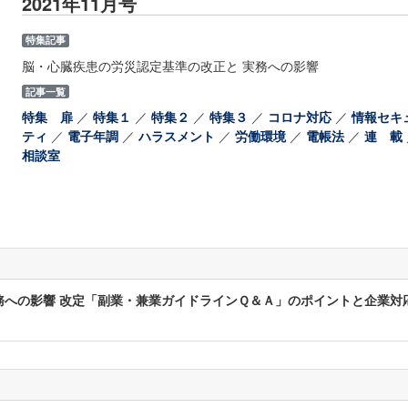
2021年11月号
特集記事
脳・心臓疾患の労災認定基準の改正と 実務への影響
記事一覧
特集 扉
／
特集１
／
特集２
／
特集３
／
コロナ対応
／
情報セキ
ティ
／
電子年調
／
ハラスメント
／
労働環境
／
電帳法
／
連 載
相談室
務への影響 改定「副業・兼業ガイドラインＱ＆Ａ」のポイントと企業対