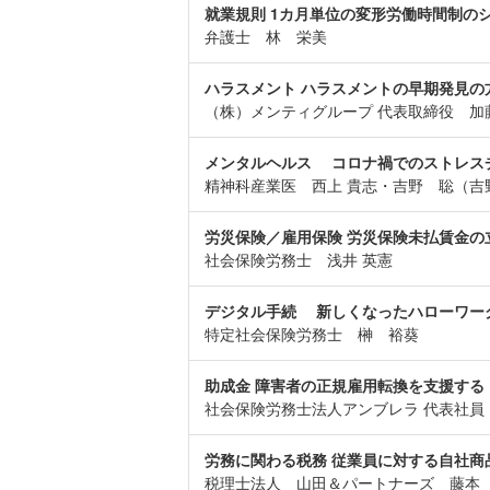
就業規則 1カ月単位の変形労働時間制の
弁護士 林 栄美
ハラスメント ハラスメントの早期発見の
（株）メンティグループ 代表取締役 加
メンタルヘルス コロナ禍でのストレス
精神科産業医 西上 貴志・吉野 聡（吉
労災保険／雇用保険 労災保険未払賃金の
社会保険労務士 浅井 英憲
デジタル手続 新しくなったハローワー
特定社会保険労務士 榊 裕葵
助成金 障害者の正規雇用転換を支援す
社会保険労務士法人アンブレラ 代表社員
労務に関わる税務 従業員に対する自社商
税理士法人 山田＆パートナーズ 藤本