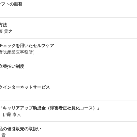
シフトの振替
方法
藤 貴之
チェックを用いたセルフケア
野聡産業医事務所）
立替払い制度
クインターネットサービス
る「キャリアアップ助成金（障害者正社員化コース）」
 伊藤 泰人
品の値引販売の取扱い
 貴