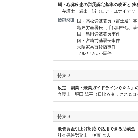
脳・心臓疾患の労災認定基準の改正と 実
弁護士 岩出 誠（ロア・ユナイテッ
関連記事
国・高松労基署長（富士通）事
亀戸労基署長（千代田梱包）事
国・島田労基署長事件
国・宮崎労基署長事件
太陽家具百貨店事件
フルカワほか事件
特集２
改定「副業・兼業ガイドラインＱ＆Ａ」の
弁護士 堀田 陽平（日比谷タックス＆ロ
特集３
最低賃金引上げ対応で活用できる助成金
社会保険労務士 伊藤 泰人