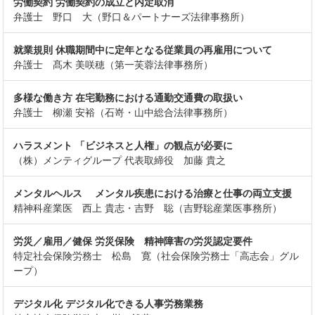
労働契約 労働契約の成立と内定取消
弁護士 野口 大（野口＆パートナーズ法律事務所）
就業規則 休職期間中に定年となる従業員の再雇用について
弁護士 髙木 美咲穂（第一芙蓉法律事務所）
多様な働き方 在宅勤務における通勤交通費の取扱い
弁護士 柳瀬 安裕（石嵜・山中総合法律事務所）
ハラスメント 「ビジネスと人権」の観点が必要に
（株）メンティグループ 代表取締役 加藤 貴之
メンタルヘルス メンタル疾患における治療と仕事の両立支援
精神科産業医 西上 貴志・吉野 聡（吉野聡産業医事務所）
労災／雇用／健保 労災保険 精神障害の労災認定要件
特定社会保険労務士 松島 寛（社会保険労務士「高志会」グル
ープ）
デジタル化 デジタル化できる人事労務業務