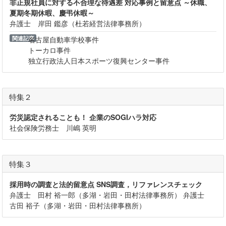
非正規社員に対する不合理な待遇差 対応事例と留意点 ～休職、
夏期冬期休暇、慶弔休暇～
弁護士 岸田 鑑彦（杜若経営法律事務所）
関連記事
名古屋自動車学校事件
トーカロ事件
独立行政法人日本スポーツ復興センター事件
特集２
労災認定されることも！ 企業のSOGIハラ対応
社会保険労務士 川嶋 英明
特集３
採用時の調査と法的留意点 SNS調査，リファレンスチェック
弁護士 田村 裕一郎（多湖・岩田・田村法律事務所） 弁護士
古田 裕子（多湖・岩田・田村法律事務所）