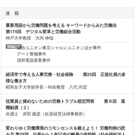
連 載
重要用語から労働問題を考える キーワードからみた労働法
第174回 デジタル変革と労働組合活動
神戸大学教授 大内 伸哉
関連記事
連合ユニオン東京シャルレユニオンほか事件
アート警備事件
清和電器産業事件
経済学で考える人事労務・社会保険 第23回 正規社員の多
様な働き方
昭和女子大学副学長・特命教授 八代 尚宏
従業員と揉めないための労務トラブル想定問答 第８回 退
職勧奨（２）
弁護士 岸田 鑑彦（杜若経営法律事務所）
変わりゆく労働環境のコモンセンスを鍛えよう！ 労働判例の読
み方 第25回 出産から１年以内の解雇の有効性（社会福祉法人