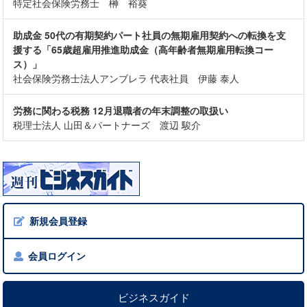
特定社会保険労務士 榊 裕葵
助成金 50代の有期契約パート社員の無期雇用契約への転換を支
援する「65歳超雇用推進助成金（高年齢者無期雇用転換コー
ス）」
社会保険労務士法人アンブレラ 代表社員 伊藤 泰人
労務に関わる税務 12月退職者の年末調整の取扱い
税理士法人 山田＆パートナーズ 渡辺 駿介
新規会員登録
会員ログイン
ビジネスガイド