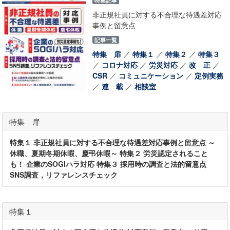
特集記事
非正規社員に対する不合理な待遇差対応
事例と留意点
記事一覧
特集 扉
／
特集１
／
特集２
／
特集３
／
コロナ対応
／
労災対応
／
改 正
／
CSR
／
コミュニケーション
／
定例実務
／
連 載
／
相談室
特集 扉
特集１ 非正規社員に対する不合理な待遇差対応事例と留意点 ～
休職、夏期冬期休暇、慶弔休暇～ 特集２ 労災認定されること
も！ 企業のSOGIハラ対応 特集３ 採用時の調査と法的留意点
SNS調査，リファレンスチェック
特集１