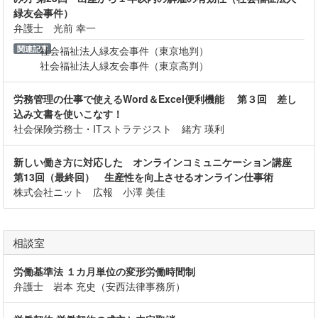
緑友会事件）
弁護士 光前 幸一
関連記事
社会福祉法人緑友会事件（東京地判）
社会福祉法人緑友会事件（東京高判）
労務管理の仕事で使えるWord＆Excel便利機能 第３回 差し
込み文書を使いこなす！
社会保険労務士・ITストラテジスト 緒方 瑛利
新しい働き方に対応した オンラインコミュニケーション講座
第13回（最終回） 生産性を向上させるオンライン仕事術
株式会社ニット 広報 小澤 美佳
相談室
労働基準法 １カ月単位の変形労働時間制
弁護士 岩本 充史（安西法律事務所）