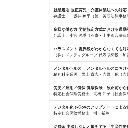
就業規則 改正育児・介護休業法への対応
弁護士 坂井 瞭平（第一芙蓉法律事務
多様な働き方 労使協定方式における通勤
弁護士 小宮 純季（石嵜・山中総合法律
ハラスメント 境界線がわからなくても対
（株）メンティグループ 代表取締役 加
メンタルヘルス メンタルヘル
精神科産業医 西上 貴志・吉野 聡（吉
労災／雇用／健保 健康保険 改正前か
特定社会保険労務士 高橋 知子（社会保
デジタル化 e-Govのアップデートによ
特定社会保険労務士 榊 裕葵
助成金 申請しないと損をする「生産性要