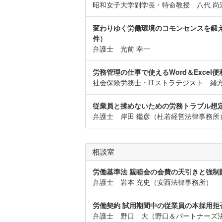
昭和女子大学副学長・特命教授 八代 尚
変わりゆく労働環境のコモンセンスを鍛え
件）
弁護士 光前 幸一
労務管理の仕事で使えるWord＆Excel
社会保険労務士・ITストラテジスト 緒方
従業員と揉めないための労務トラブル想
弁護士 岸田 鑑彦（杜若経営法律事務所
相談室
労働基準法 親睦会の会費の天引きと強制
弁護士 岩本 充史（安西法律事務所）
労働契約 試用期間中の従業員の本採用拒
弁護士 野口 大（野口＆パートナーズ