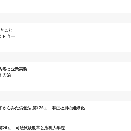
くべきこと
下 直子
内容と企業実務
 宏治
ドからみた労働法 第176回 非正社員の組織化
25回 司法試験改革と法科大学院