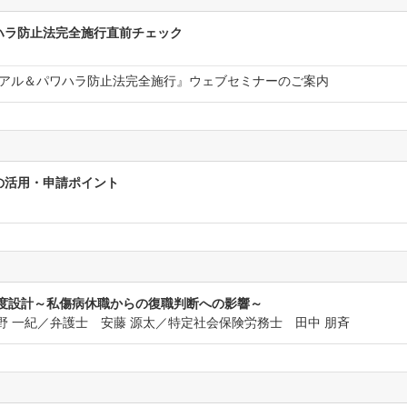
ハラ防止法完全施行直前チェック
）
アル＆パワハラ防止法完全施行』ウェブセミナーのご案内
の活用・申請ポイント
制度設計～私傷病休職からの復職判断への影響～
野 一紀／弁護士 安藤 源太／特定社会保険労務士 田中 朋斉