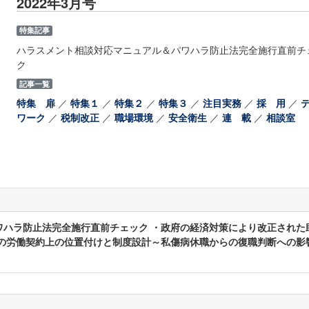
2022年3月号
特集記事
ハラスメント相談対応マニュアル＆パワハラ防止法完全施行直前チ
ク
記事一覧
特集 扉
／
特集１
／
特集２
／
特集３
／
注目実務
／
採 用
／
ワーク
／
税制改正
／
職場環境
／
安全衛生
／
連 載
／
相談室
ワハラ防止法完全施行直前チェック ・政府の経済対策により改正された
クの労働契約上の位置付けと制度設計～私傷病休職からの復職判断への影