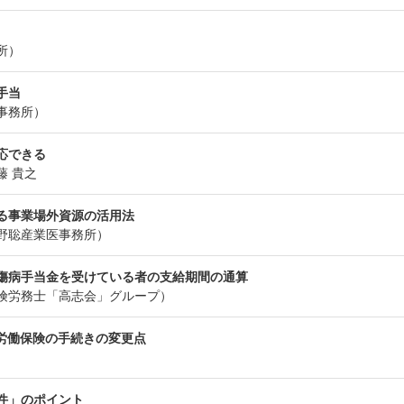
所）
手当
事務所）
応できる
藤 貴之
スにおける事業場外資源の活用法
野聡産業医事務所）
ら傷病手当金を受けている者の支給期間の通算
険労務士「高志会」グループ）
る労働保険の手続きの変更点
件」のポイント