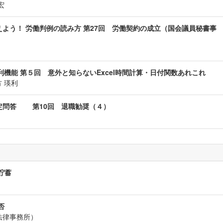
宏
よう！ 労働判例の読み方 第27回 労働契約の成立（国会議員秘書事
便利機能 第５回 意外と知らないExcel時間計算・日付関数あれこれ
 瑛利
定問答 第10回 退職勧奨（４）
）
貯蓄
否
法律事務所）